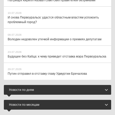
Патриарх Кирилл назвал советских правителей безумными
10.07.2026
И снова Первоуральск: удастся областным властям успокоить
проблемный город?
08.07.2026
Володин недоволен утечкой информации о премиях депутатам
23.07.2026
Будущее без Кабца: к чему приведет отставка мэра Первоуральска
29.07.2026
Путин отправил в отставку главу Удмуртии Бречалова
Новости по дням
Новости по месяцам