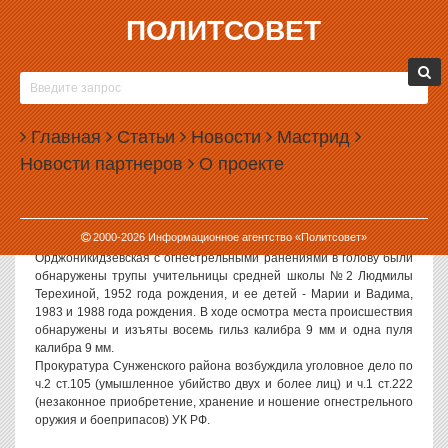
ПОЛИТСОВЕТ
18.07.2007, 16:11
ВО ВРЕМЯ ПОХОРОН УБИТОЙ В ИНГУШЕТИИ
УЧИТЕЛЬНИЦЫ ВЗОРВАЛИ БОМБУ
Главная
Статьи
Новости
Мастрид
Еще один взрыв произошел сегодня в России — в станице
Новости партнеров
О проекте
Орджоникидзевская Сунженского района Ингушской Республики.
Адская машина сработала на кладбище во время похорон семьи
русской учительницы, которую убили два дня назад, сообщает
РБК. По уточненным данным, пострадали семь человек.
2000-
2026
Информационное агентство «Политсовет»
Отметим, в ночь на 16 июля этого года в станице
Орджоникидзевская с огнестрельными ранениями в голову были
обнаружены трупы учительницы средней школы №2 Людмилы
Терехиной, 1952 года рождения, и ее детей - Марии и Вадима,
1983 и 1988 года рождения. В ходе осмотра места происшествия
обнаружены и изъяты восемь гильз калибра 9 мм и одна пуля
калибра 9 мм.
Прокуратура Сунженского района возбуждила уголовное дело по
ч.2 ст.105 (умышленное убийство двух и более лиц) и ч.1 ст.222
(незаконное приобретение, хранение и ношение огнестрельного
оружия и боеприпасов) УК РФ.