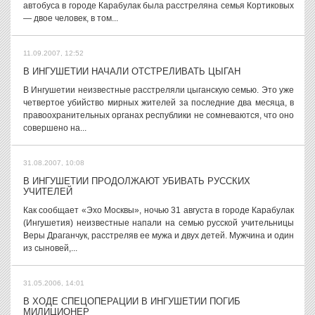
автобуса в городе Карабулак была расстреляна семья Кортиковых
— двое человек, в том...
11.09.2007, 12:52
В ИНГУШЕТИИ НАЧАЛИ ОТСТРЕЛИВАТЬ ЦЫГАН
В Ингушетии неизвестные расстреляли цыганскую семью. Это уже
четвертое убийство мирных жителей за последние два месяца, в
правоохранительных органах республики не сомневаются, что оно
совершено на...
31.08.2007, 10:08
В ИНГУШЕТИИ ПРОДОЛЖАЮТ УБИВАТЬ РУССКИХ
УЧИТЕЛЕЙ
Как сообщает «Эхо Москвы», ночью 31 августа в городе Карабулак
(Ингушетия) неизвестные напали на семью русской учительницы
Веры Драганчук, расстреляв ее мужа и двух детей. Мужчина и один
из сыновей,...
31.05.2006, 14:01
В ХОДЕ СПЕЦОПЕРАЦИИ В ИНГУШЕТИИ ПОГИБ
МИЛИЦИОНЕР