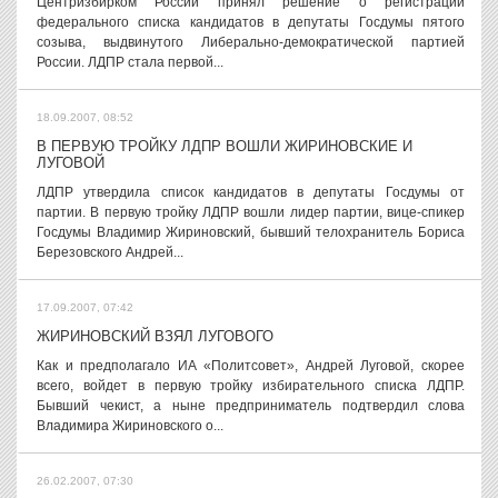
Центризбирком России принял решение о регистрации
федерального списка кандидатов в депутаты Госдумы пятого
созыва, выдвинутого Либерально-демократической партией
России. ЛДПР стала первой...
18.09.2007, 08:52
В ПЕРВУЮ ТРОЙКУ ЛДПР ВОШЛИ ЖИРИНОВСКИЕ И
ЛУГОВОЙ
ЛДПР утвердила список кандидатов в депутаты Госдумы от
партии. В первую тройку ЛДПР вошли лидер партии, вице-спикер
Госдумы Владимир Жириновский, бывший телохранитель Бориса
Березовского Андрей...
17.09.2007, 07:42
ЖИРИНОВСКИЙ ВЗЯЛ ЛУГОВОГО
Как и предполагало ИА «Политсовет», Андрей Луговой, скорее
всего, войдет в первую тройку избирательного списка ЛДПР.
Бывший чекист, а ныне предприниматель подтвердил слова
Владимира Жириновского о...
26.02.2007, 07:30