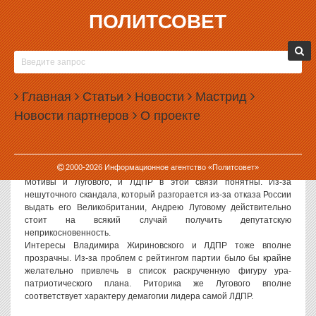
ПОЛИТСОВЕТ
18.07.2007, 10:10
АНДРЕЙ ЛУГОВОЙ МОЖЕТ ВОЙТИ В ПЕРВУЮ
ТРОЙКУ ИЗБИРАТЕЛЬНОГО СПИСКА ЛДПР
Главная
Статьи
Новости
Мастрид
Как стало известно ИА «Политсовет», ставший скандально
Новости партнеров
О проекте
известным из-за так называемого «дела Литвиненко» Андрей
Луговой может войти в первую тройку избирательного списка
ЛДПР на выборах в Государственную думу.
По неофициальной информации, переговоры на эту тему между
2000-
2026
Информационное агентство «Политсовет»
заинтересованными сторонами уже ведутся.
Мотивы и Лугового, и ЛДПР в этой связи понятны. Из-за
нешуточного скандала, который разгорается из-за отказа России
выдать его Великобритании, Андрею Луговому действительно
стоит на всякий случай получить депутатскую
неприкосновенность.
Интересы Владимира Жириновского и ЛДПР тоже вполне
прозрачны. Из-за проблем с рейтингом партии было бы крайне
желательно привлечь в список раскрученную фигуру ура-
патриотического плана. Риторика же Лугового вполне
соответствует характеру демагогии лидера самой ЛДПР.