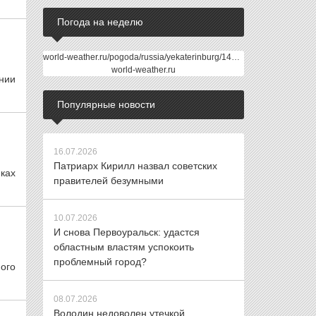
Погода на неделю
world-weather.ru/pogoda/russia/yekaterinburg/14days/
world-weather.ru
ании
Популярные новости
16.07.2026
Патриарх Кирилл назвал советских
ках
правителей безумными
10.07.2026
И снова Первоуральск: удастся
областным властям успокоить
проблемный город?
ого
08.07.2026
Володин недоволен утечкой