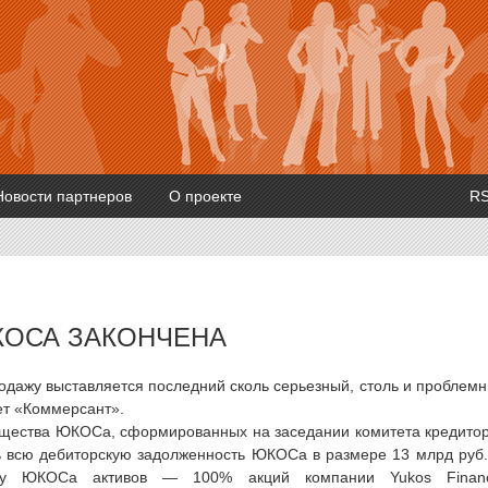
Новости партнеров
О проекте
R
КОСА ЗАКОНЧЕНА
родажу выставляется последний сколь серьезный, столь и проблем
ет «Коммерсант».
имущества ЮКОСа, сформированных на заседании комитета кредито
ь всю дебиторскую задолженность ЮКОСа в размере 13 млрд руб.
 у ЮКОСа активов — 100% акций компании Yukos Financ