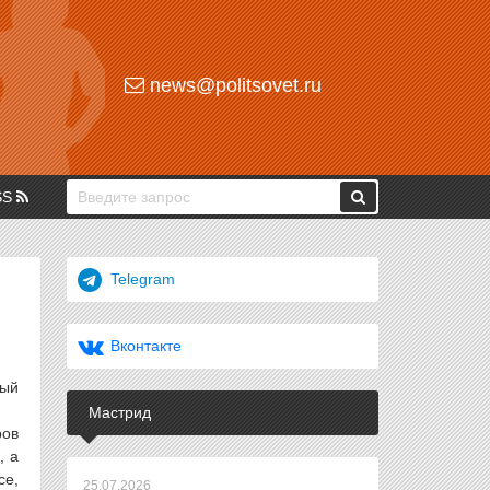
news@politsovet.ru
SS
Telegram
Вконтакте
ный
Мастрид
ров
, а
e,
25.07.2026