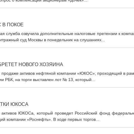
опрос о компенсации акционерам «дочек»...
 В ПОКОЕ
вая служба озвучила дополнительные налоговые претензии к комп
тражный суд Москвы в понедельник на слушаниях...
БРЕТЕТ НОВОГО ХОЗЯИНА
по продаже активов нефтяной компании «ЮКОС», проходящий в рам
 РБК, на торги выставлен лот № 13, который...
АТКИ ЮКОСА
е активов ЮКОСа, который проведет Российский фонд федеральн
ий компании «Роснефть». В ходе первых торгов...