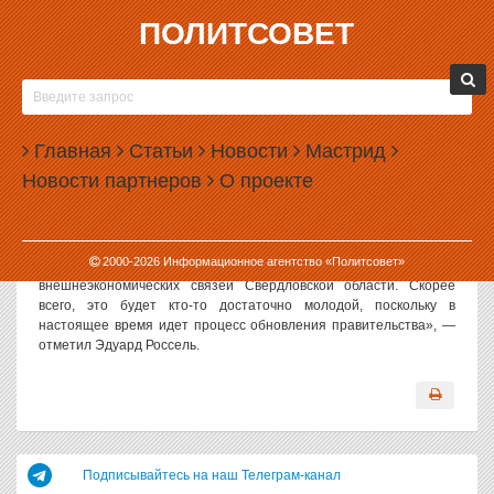
ПОЛИТСОВЕТ
28.06.2007, 15:18
70-ЛЕТНИЙ ГУБЕРНАТОР ЭДУАРД РОССЕЛЬ
БЕРЕТ КУРС НА ОМОЛОЖЕНИЕ
Главная
ПРАВИТЕЛЬСТВА
Статьи
Новости
Мастрид
Новости партнеров
О проекте
Губернатор Свердловской области Эдуард Россель на
сегодняшней пресс-конференции дал понять, что в скором
времени состав регионального правительства должен
обновиться в сторону омоложения.
2000-
2026
Информационное агентство «Политсовет»
«Сейчас Виктор Кокшаров обдумывает кандидатуру министра
внешнеэкономических связей Свердловской области. Скорее
всего, это будет кто-то достаточно молодой, поскольку в
настоящее время идет процесс обновления правительства», —
отметил Эдуард Россель.
Подписывайтесь на наш Телеграм-канал