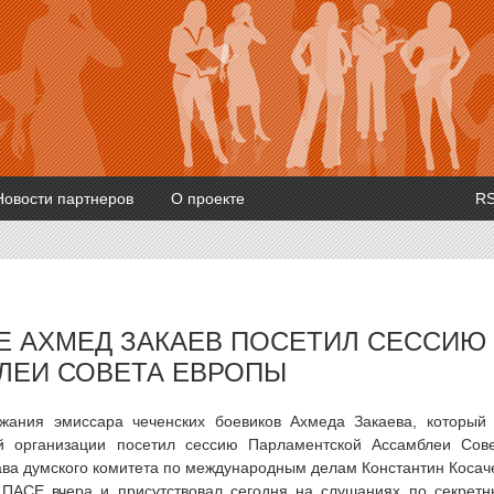
Новости партнеров
О проекте
R
Е АХМЕД ЗАКАЕВ ПОСЕТИЛ СЕССИЮ
ЛЕИ СОВЕТА ЕВРОПЫ
жания эмиссара чеченских боевиков Ахмеда Закаева, который
й организации посетил сессию Парламентской Ассамблеи Сов
лава думского комитета по международным делам Константин Косач
х ПАСЕ вчера и присутствовал сегодня на слушаниях по секрет