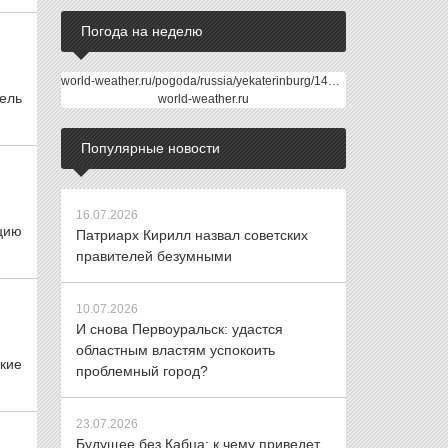
Погода на неделю
world-weather.ru/pogoda/russia/yekaterinburg/14days/
ель
world-weather.ru
Популярные новости
16.07.2026
цию
Патриарх Кирилл назвал советских
правителей безумными
10.07.2026
И снова Первоуральск: удастся
областным властям успокоить
кие
проблемный город?
23.07.2026
Будущее без Кабца: к чему приведет