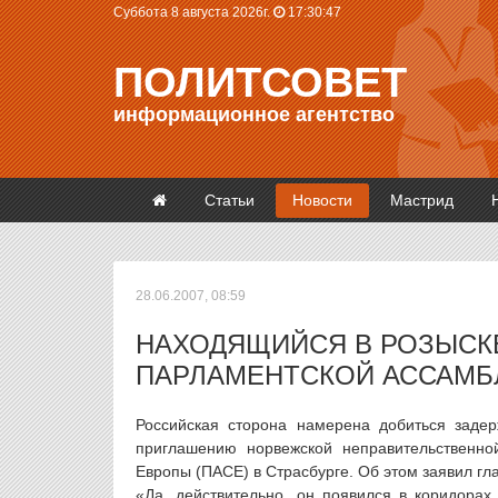
Суббота 8 августа 2026г.
17:30:48
ПОЛИТСОВЕТ
информационное агентство
Статьи
Новости
Мастрид
28.06.2007, 08:59
НАХОДЯЩИЙСЯ В РОЗЫСК
ПАРЛАМЕНТСКОЙ АССАМБ
Российская сторона намерена добиться задер
приглашению норвежской неправительственно
Европы (ПАСЕ) в Страсбурге. Об этом заявил г
«Да, действительно, он появился в коридора