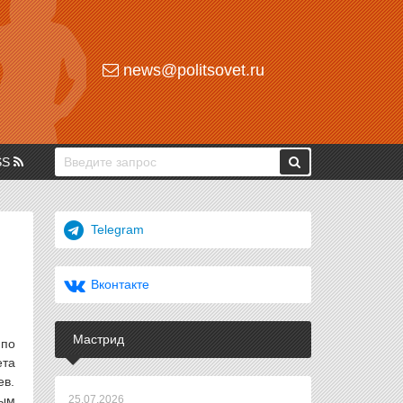
news@politsovet.ru
SS
Telegram
Вконтакте
Мастрид
 по
ета
ев.
ным
25.07.2026