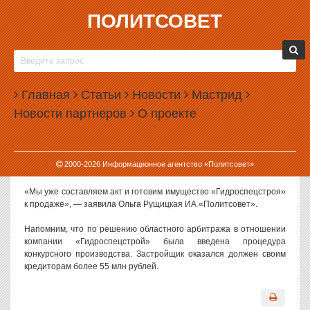
ПОЛИТСОВЕТ
26.06.2007, 14:36
ИМУЩЕСТВО ОБАНКРОТИВШЕГОСЯ
ГЕНПОДРЯДЧИКА «НОВОГО ГРАДА» ГОТОВО К
Главная
ПРОДАЖЕ
Статьи
Новости
Мастрид
Новости партнеров
О проекте
Конкурсный управляющий предприятия «Гидроспецстрой» Ольга
Рущицкая заявила сегодня о завершении инвентаризации
имущества генерального подрядчика строительной компании
«Новый Град», которая проводилась в рамках процедуры
2000-
2026
Информационное агентство «Политсовет»
конкурсного управления.
«Мы уже составляем акт и готовим имущество «Гидроспецстроя»
к продаже», — заявила Ольга Рущицкая ИА «Политсовет».
Напомним, что по решению областного арбитража в отношении
компании «Гидроспецстрой» была введена процедура
конкурсного производства. Застройщик оказался должен своим
кредиторам более 55 млн рублей.