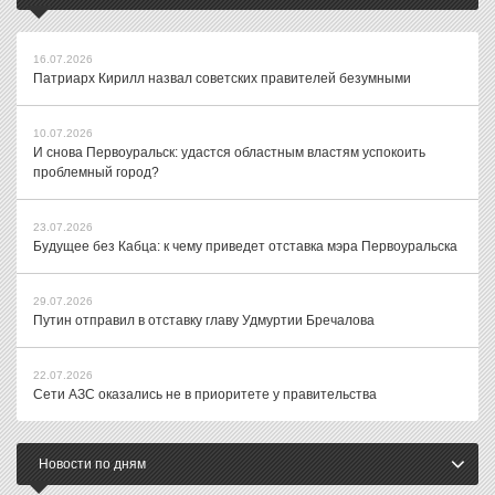
16.07.2026
Патриарх Кирилл назвал советских правителей безумными
10.07.2026
И снова Первоуральск: удастся областным властям успокоить
проблемный город?
23.07.2026
Будущее без Кабца: к чему приведет отставка мэра Первоуральска
29.07.2026
Путин отправил в отставку главу Удмуртии Бречалова
22.07.2026
Сети АЗС оказались не в приоритете у правительства
Новости по дням