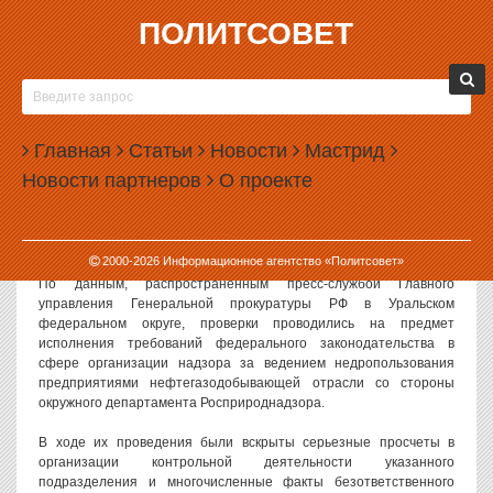
ПОЛИТСОВЕТ
26.06.2007, 11:39
ГЕНЕРАЛЬНАЯ ПРОКУРАТУРА НАКАЗАЛА
УРАЛЬСКИЙ РОСПРИРОДНАДЗОР
Главная
Статьи
Новости
Мастрид
Генеральный прокурор РФ Юрий Золотов выразил
Новости партнеров
О проекте
неудовлетворение работой Свердловского окружного
департамента Росприроднадзора и внес представление на имя
министра природных ресурсов России Юрия Трутнева по итогам
проведенных прокуратурой проверок.
2000-
2026
Информационное агентство «Политсовет»
По данным, распространенным пресс-службой Главного
управления Генеральной прокуратуры РФ в Уральском
федеральном округе, проверки проводились на предмет
исполнения требований федерального законодательства в
сфере организации надзора за ведением недропользования
предприятиями нефтегазодобывающей отрасли со стороны
окружного департамента Росприроднадзора.
В ходе их проведения были вскрыты серьезные просчеты в
организации контрольной деятельности указанного
подразделения и многочисленные факты безответственного