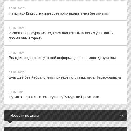
16.07.2026
Патриарх Кирилл назвал советских правителей безумными
10.07.2026
И снова Первоуральск: удастся областным властям успокоить
проблемный город?
08.07.2026
Володин недоволен утечкой информации о премиях депутатам
23.07.2026
Будущее без Кабца: к чему приведет отставка мэра Первоуральска
29.07.2026
Путин отправил в отставку главу Удмуртии Бречалова
Новости по дням