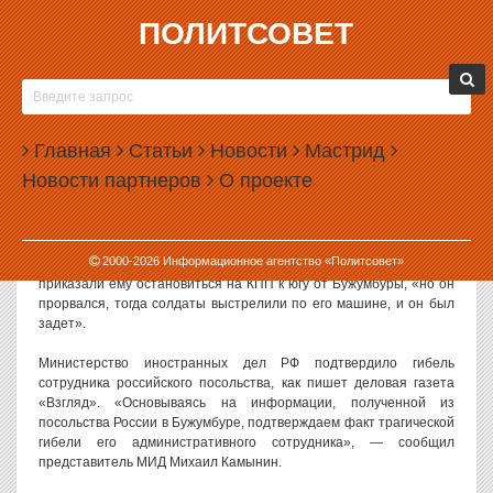
ПОЛИТСОВЕТ
25.06.2007, 09:26
СПЕЦСЛУЖБЫ БУРУНДИ ЗАСТРЕЛИЛИ
РОССИЙСКОГО ДИПЛОМАТА
Главная
Статьи
Новости
Мастрид
В Бурунди местными спецслужбами был убит российский
Новости партнеров
О проекте
дипломат, который пытался прорваться через контрольно-
пропускной пункт близ населенного пункта Бужумбура, как
передает издание «Дни.Ру».
2000-
2026
Информационное агентство «Политсовет»
Полковник Адольфе Маниракиза пояснил, что солдаты
приказали ему остановиться на КПП к югу от Бужумбуры, «но он
прорвался, тогда солдаты выстрелили по его машине, и он был
задет».
Министерство иностранных дел РФ подтвердило гибель
сотрудника российского посольства, как пишет деловая газета
«Взгляд». «Основываясь на информации, полученной из
посольства России в Бужумбуре, подтверждаем факт трагической
гибели его административного сотрудника», — сообщил
представитель МИД Михаил Камынин.