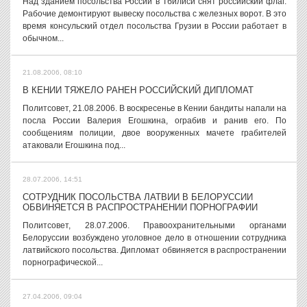
Над зданием посольства России в Тбилиси снят российский флаг.
Рабочие демонтируют вывеску посольства с железных ворот. В это
время консульский отдел посольства Грузии в России работает в
обычном...
21.08.2006, 08:10
В КЕНИИ ТЯЖЕЛО РАНЕН РОССИЙСКИЙ ДИПЛОМАТ
Политсовет, 21.08.2006. В воскресенье в Кении бандиты напали на
посла России Валерия Егошкина, ограбив и ранив его. По
сообщениям полиции, двое вооруженных мачете грабителей
атаковали Егошкина под...
28.07.2006, 14:51
СОТРУДНИК ПОСОЛЬСТВА ЛАТВИИ В БЕЛОРУССИИ
ОБВИНЯЕТСЯ В РАСПРОСТРАНЕНИИ ПОРНОГРАФИИ
Политсовет, 28.07.2006. Правоохранительными органами
Белоруссии возбуждено уголовное дело в отношении сотрудника
латвийского посольства. Дипломат обвиняется в распространении
порнографической...
27.04.2006, 09:04