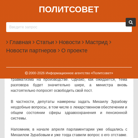
ПОЛИТСОВЕТ
16.05.2007, 12:30
МИХАИЛА ЗУРАБОВА ПОПРОСЯТ ПОКИНУТЬ
СВОЙ ПОСТ
Главная
Статьи
Новости
Мастрид
Политсовет, 16.05.2007. Министр здравоохранения и
Новости партнеров
О проекте
социального развития Михаил Зурабов вновь прибыл с отчетом в
Государственной Думе.
На этот раз ему предстоит отвечать на неудобные вопросы о
2000-
2026
Информационное агентство «Политсовет»
безопасности условий труда и предупреждении гибели и
травматизма на производстве. Однако, как ожидается, тема
разговора будет значительно шире, а министра вновь
настоятельно попросят освободить свой пост.
В частности, депутаты намерены задать Михаилу Зурабову
неудобные вопросы, в том числе о лекарственном обеспечении и
общем состоянии сферы здравоохранения и пенсионной
системы.
Напомним, в начале апреля парламентарии уже общались с
Михаилом Зурабовым и уже тогда ставили вопрос о его отставке.