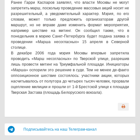
Ранее Гарри Каспаров заявлял, что власти Москвы не могут
запретить марш, поскольку проведение массовых акций носит не
разрешительный, а уведомительный характер. Мэрия, по его
словам, может только предложить организаторам другой
маршрут, но не вправе даже изменить формат мероприятия,
например шествие на митинг. Он сообщил также, что в
понедельник в мэрию Санкт-Петербурга будет подана заявка о
проведении «Марша несогласных» 15 апреля в Северной
столице.
В декабре 2006 года мэрия Москвы впервые запретила
проводить «Марш несогласных» по Тверской улице, разрешив
лишь провести митинг на Триумфальной площади. Инициаторы
«Марша» оспорили это решение в суде. Тем не менее де-факто
оппозиционное шествие состоялось: участники акции, которых
насчитывалось от полутора до четырех тысяч человек, прорвали
оцепление милиции и прошли от 1-й Брестской улице к площади
Тверская Застава (площадь Белорусского вокзала).
Подписывайтесь на наш Телеграм-канал