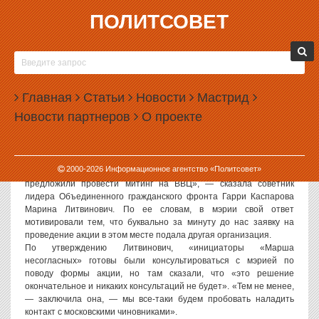
ПОЛИТСОВЕТ
03.04.2007, 14:28
МОСКОВСКАЯ МЭРИЯ ОПЯТЬ ЗАПРЕТИЛА
«МАРШ НЕСОГЛАСНЫХ»
Главная
Статьи
Новости
Мастрид
Заявка организаторов очередного «Марша несогласных»,
Новости партнеров
О проекте
который должен пройти в Москве 14 апреля, была отклонена
столичной мэрией. Протестующим было предложено перенести
акцию подальше от центра города и изменить формат
мероприятия с марша на митинг.
2000-
2026
Информационное агентство «Политсовет»
«Нам вместо марша на Пушкинской площади в 12:00 14 апреля
предложили провести митинг на ВВЦ», — сказала советник
лидера Объединенного гражданского фронта Гарри Каспарова
Марина Литвинович. По ее словам, в мэрии свой ответ
мотивировали тем, что буквально за минуту до нас заявку на
проведение акции в этом месте подала другая организация.
По утверждению Литвинович, «инициаторы «Марша
несогласных» готовы были консультироваться с мэрией по
поводу формы акции, но там сказали, что «это решение
окончательное и никаких консультаций не будет». «Тем не менее,
— заключила она, — мы все-таки будем пробовать наладить
контакт с московскими чиновниками».