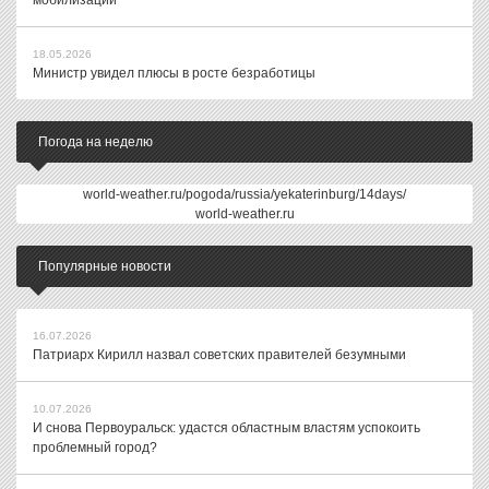
мобилизации
18.05.2026
Министр увидел плюсы в росте безработицы
Погода на неделю
world-weather.ru/pogoda/russia/yekaterinburg/14days/
world-weather.ru
Популярные новости
16.07.2026
Патриарх Кирилл назвал советских правителей безумными
10.07.2026
И снова Первоуральск: удастся областным властям успокоить
проблемный город?