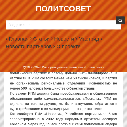
ПОЛИТСОВЕТ
28.03.2007, 12:08
В РОССИИ ЛИКВИДИРОВАНА ОЧЕРЕДНАЯ
ПОЛИТИЧЕСКАЯ ПАРТИЯ
Главная
Статьи
Новости
Мастрид
На сегодняшнем заседании Верховного суда РФ будет решен
Новости партнеров
О проекте
вопрос о ликвидации Российской партии мира. Таким образом,
будет рассмотрен иск, с которым в Верховный суд обратилась
Федеральная регистрационная служба России.
Согласно исковому заявлению, Российская партия мира не
2000-
2026
Информационное агентство «Политсовет»
удовлетворяет требованиям российского законодательства о
политических партиях и потому должна быть ликвидирована. В
частности, в РПМ состоит менее чем 50 тысяч членов, и партия
не организовала региональные отделения численностью не
менее 500 человек в большинстве субъектов страны.
По закону РПМ должна была преобразоваться в общественное
объединение либо самоликвидироваться. «Поскольку РПМ не
сделала ни того ни другого, мы были вынуждены обратиться в
суд с требованием о ее ликвидации», — говорится в иске.
Как сообщает РИА «Новости», Российская партия мира была
зарегистрирована в 2002 году народным артистом Иосифом
Кобзоном. Через год Кобзон сложил с себя полномочия лидера