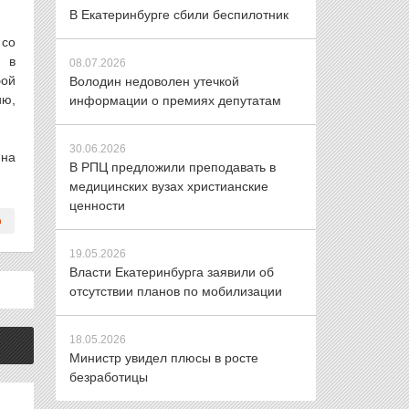
В Екатеринбурге сбили беспилотник
 со
а в
08.07.2026
бой
Володин недоволен утечкой
ию,
информации о премиях депутатам
30.06.2026
 на
В РПЦ предложили преподавать в
медицинских вузах христианские
ценности
19.05.2026
Власти Екатеринбурга заявили об
отсутствии планов по мобилизации
18.05.2026
Министр увидел плюсы в росте
безработицы