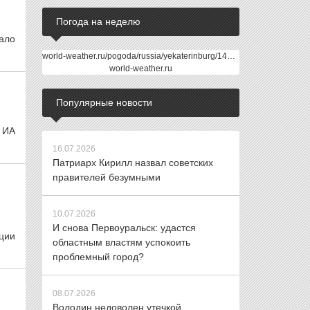
Погода на неделю
ало
world-weather.ru/pogoda/russia/yekaterinburg/14days/
world-weather.ru
Популярные новости
 ИА
16.07.2026
Патриарх Кирилл назвал советских
правителей безумными
10.07.2026
И снова Первоуральск: удастся
ции
областным властям успокоить
проблемный город?
08.07.2026
Володин недоволен утечкой