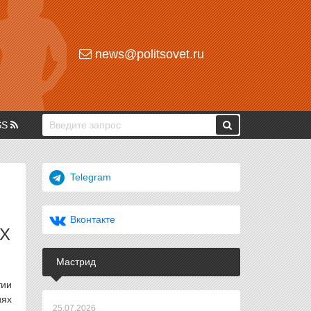
news@politsovet.ru
SS
Telegram
Вконтакте
Х
Мастрид
тии
иях
25.07.2026