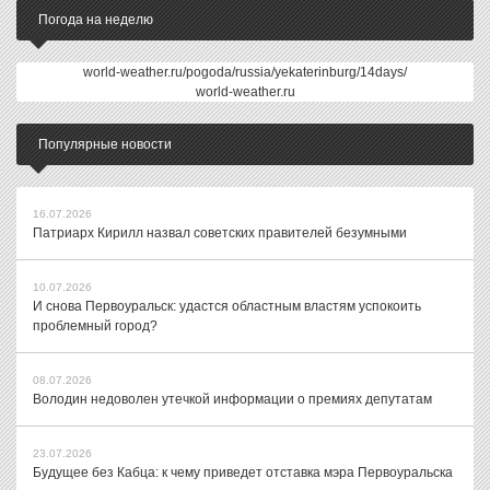
Погода на неделю
world-weather.ru/pogoda/russia/yekaterinburg/14days/
world-weather.ru
Популярные новости
16.07.2026
Патриарх Кирилл назвал советских правителей безумными
10.07.2026
И снова Первоуральск: удастся областным властям успокоить
проблемный город?
08.07.2026
Володин недоволен утечкой информации о премиях депутатам
23.07.2026
Будущее без Кабца: к чему приведет отставка мэра Первоуральска