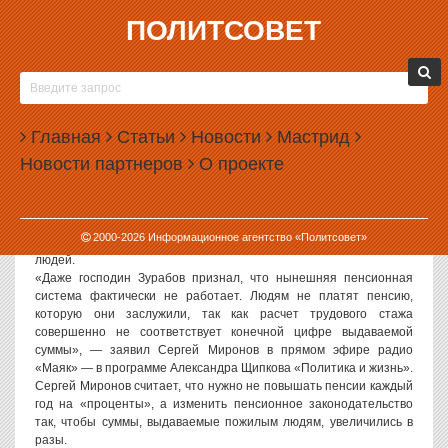
ПОЛИТСОВЕТ
26.03.2007, 11:22
ЛИДЕР ПАРТИИ «СПРАВЕДЛИВАЯ РОССИЯ»
СЕРГЕЙ МИРОНОВ: НЕОБХОДИМО СДЕЛАТЬ
Главная
ТАК, ЧТОБЫ СУММЫ, ВЫПЛАЧИВАЕМЫЕ
Статьи
Новости
Мастрид
ПОЖИЛЫМ ЛЮДЯМ, УВЕЛИЧИЛИСЬ В РАЗЫ
Новости партнеров
О проекте
Лидер партии «Справедливая Россия», председатель Совета
Федерации Сергей Миронов выступил с предложением
кардинальным образом изменить всю пенсионную систему,
2000-
2026
Информационное агентство «Политсовет»
чтобы в разы увеличить материальную поддержку пожилых
людей.
«Даже господин Зурабов признал, что нынешняя пенсионная
система фактически не работает. Людям не платят пенсию,
которую они заслужили, так как расчет трудового стажа
совершенно не соответствует конечной цифре выдаваемой
суммы», — заявил Сергей Миронов в прямом эфире радио
«Маяк» — в программе Александра Щипкова «Политика и жизнь».
Сергей Миронов считает, что нужно не повышать пенсии каждый
год на «проценты», а изменить пенсионное законодательство
так, чтобы суммы, выдаваемые пожилым людям, увеличились в
разы.