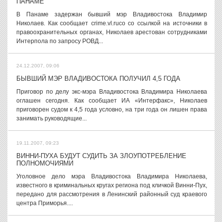
ПАНАМЕ
В Панаме задержан бывший мэр Владивостока Владимир
Николаев. Как сообщает crime.vl.ruсо со ссылкой на источники в
правоохранительных органах, Николаев арестован сотрудниками
Интерпола по запросу РОВД...
24.12.2007, 09:06
БЫВШИЙ МЭР ВЛАДИВОСТОКА ПОЛУЧИЛ 4,5 ГОДА
Приговор по делу экс-мэра Владивостока Владимира Николаева
оглашен сегодня. Как сообщает ИА «Интерфакс», Николаев
приговорен судом к 4,5 года условно, на три года он лишен права
занимать руководящие...
19.11.2007, 09:23
ВИННИ-ПУХА БУДУТ СУДИТЬ ЗА ЗЛОУПОТРЕБЛЕНИЕ
ПОЛНОМОЧИЯМИ
Уголовное дело мэра Владивостока Владимира Николаева,
известного в криминальных кругах региона под кличкой Винни-Пух,
передано для рассмотрения в Ленинский районный суд краевого
центра Приморья....