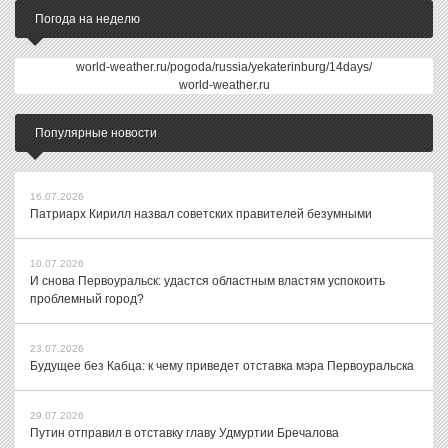
Погода на неделю
world-weather.ru/pogoda/russia/yekaterinburg/14days/
world-weather.ru
Популярные новости
16.07.2026
Патриарх Кирилл назвал советских правителей безумными
10.07.2026
И снова Первоуральск: удастся областным властям успокоить
проблемный город?
23.07.2026
Будущее без Кабца: к чему приведет отставка мэра Первоуральска
29.07.2026
Путин отправил в отставку главу Удмуртии Бречалова