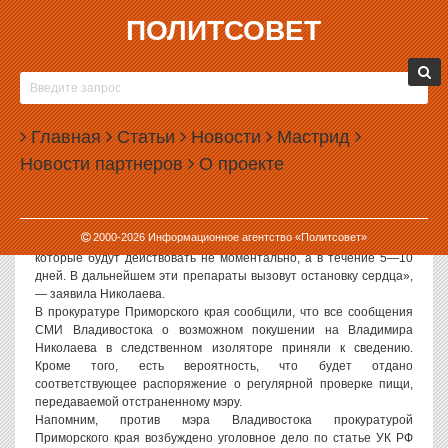
ПОЛИТСОВЕТ
20.03.2007, 13:21
МЭР ВЛАДИВОСТОКА БОИТСЯ, ЧТО ЕГО
ОТРАВЯТ В СИЗО
Главная
Статьи
Новости
Мастрид
Информацию о готовящемся отравлении отстраненного и
Новости партнеров
О проекте
содержащегося в следственном изоляторе мэра Владивостока
Владимира Николаева распространила его сестра, Виктория
Николаева. О деталях покушения неизвестные сообщили ей по
телефону.
2000-
2026
Информационное агентство «Политсовет»
«По их словам, ему с едой будут давать некие препараты,
которые будут действовать не моментально, а в течение 5—10
дней. В дальнейшем эти препараты вызовут остановку сердца»,
— заявила Николаева.
В прокуратуре Приморского края сообщили, что все сообщения
СМИ Владивостока о возможном покушении на Владимира
Николаева в следственном изоляторе приняли к сведению.
Кроме того, есть вероятность, что будет отдано
соответствующее распоряжение о регулярной проверке пищи,
передаваемой отстраненному мэру.
Напомним, против мэра Владивостока прокуратурой
Приморского края возбуждено уголовное дело по статье УК РФ