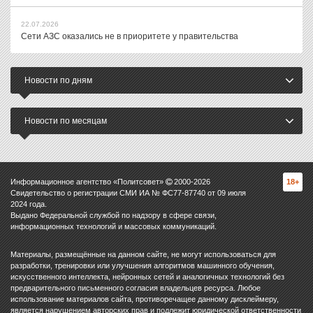
22.07.2026
Сети АЗС оказались не в приоритете у правительства
Новости по дням
Новости по месяцам
Информационное агентство «Политсовет»
2000-
2026
18+
Свидетельство о регистрации СМИ ИА № ФС77-87740 от 09 июля
2024 года.
Выдано Федеральной службой по надзору в сфере связи,
информационных технологий и массовых коммуникаций.
Материалы, размещённые на данном сайте, не могут использоваться для
разработки, тренировки или улучшения алгоритмов машинного обучения,
искусственного интеллекта, нейронных сетей и аналогичных технологий без
предварительного письменного согласия владельцев ресурса. Любое
использование материалов сайта, противоречащее данному дисклеймеру,
является нарушением авторских прав и подлежит юридической ответственности