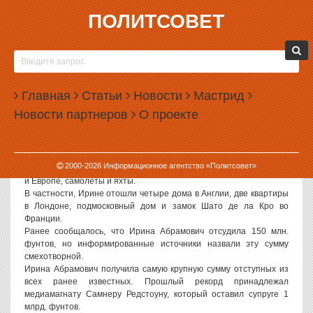
ПОЛИТСОВЕТ
20.03.2007, 09:31
БРИТАНСКАЯ ПРЕССА ПРОДОЛЖАЕТ
ПОДСЧЕТ ФИНАНСОВЫХ ПОТЕРЬ РОМАНА
Главная
АБРАМОВИЧА ПОСЛЕ РАЗВОДА С ЖЕНОЙ
Статьи
Новости
Мастрид
Новости партнеров
О проекте
Британская пресса продолжает подсчитывать, сколько после
развода с Романом Абрамовичем получит его уже бывшая
супруга Ирина. По данным Daily Express, она получит шесть
миллиардов фунтов стерлингов, что является абсолютным
2000-
2026
Информационное агентство «Политсовет»
мировым рекордом. В эту сумму входят дома и квартиры в России
и Европе, самолеты и яхты.
В частности, Ирине отошли четыре дома в Англии, две квартиры
в Лондоне, подмосковный дом и замок Шато де ла Кро во
Франции.
Ранее сообщалось, что Ирина Абрамович отсудила 150 млн.
фунтов, но информированные источники назвали эту сумму
смехотворной.
Ирина Абрамович получила самую крупную сумму отступных из
всех ранее известных. Прошлый рекорд принадлежал
медиамагнату Самнеру Редстоуну, который оставил супруге 1
млрд. фунтов.