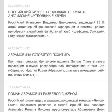
29.02.2008, 14:51
РОССИЙСКИЙ БИЗНЕС ПРОДОЛЖАЕТ СКУПАТЬ
АНГЛИЙСКИЕ ФУТБОЛЬНЫЕ КЛУБЫ
Российский бизнесмен Владимир Евтушенков, владеющий 75 %
акций акционерной финансовой корпорации «Система», решил
приобрести английский футбольный клуб «Шеффилд Уэнсдей».
Евтушенков готов вложить в...
09.07.2007, 11:27
АБРАМОВИЧА ГОТОВЯТСЯ ПОХИТИТЬ
Как пишет Lenta.ru, британское издание Sunday Times в своем
последнем выпуске распространило информацию о том, что
губернатор Чукотки Роман Абрамович, опасаясь похищения себя
или своих близких,...
14.03.2007, 07:25
РОМАН АБРАМОВИЧ РАЗВЕЛСЯ С ЖЕНОЙ
Российский миллиардер и владелец лондонской команды «Челси»
Роман Абрамович развелся с женой Ириной. Как сообщил
Associated Press в Лондоне пресс-секретарь Абрамовича Джон