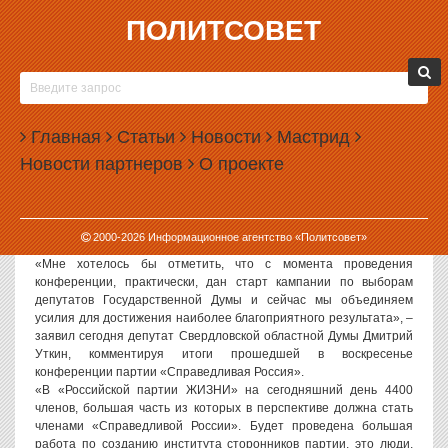
ПОЛИТСОВЕТ
19.03.2007, 13:21
ПРЕДСЕДАТЕЛЬ СВЕРДЛОВСКОГО
ОТДЕЛЕНИЯ ОБЩЕСТВЕННОЙ ОРГАНИЗАЦИИ
Главная
«ЗА СПРАВЕДЛИВУЮ РОССИЮ!», ДЕПУТАТ
Статьи
Новости
Мастрид
ОБЛАСТНОЙ ДУМЫ ДМИТРИЙ УТКИН: «С
Новости партнеров
О проекте
МОМЕНТА ПРОВЕДЕНИЯ КОНФЕРЕНЦИИ,
ПРАКТИЧЕСКИ, ДАН СТАРТ КАМПАНИИ ПО
ВЫБОРАМ ДЕПУТАТОВ ГОСУДАРСТВЕННОЙ
ДУМЫ
2000-
2026
Информационное агентство «Политсовет»
«Мне хотелось бы отметить, что с момента проведения
конференции, практически, дан старт кампании по выборам
депутатов Государственной Думы и сейчас мы объединяем
усилия для достижения наиболее благоприятного результата», –
заявил сегодня депутат Свердловской областной Думы Дмитрий
Уткин, комментируя итоги прошедшей в воскресенье
конференции партии «Справедливая Россия».
«В «Российской партии ЖИЗНИ» на сегодняшний день 4400
членов, большая часть из которых в перспективе должна стать
членами «Справедливой России». Будет проведена большая
работа по созданию института сторонников партии, это люди,