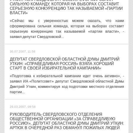
СИЛЬНУЮ КОМАНДУ, КОТОРАЯ НА ВЫБОРАХ СОСТАВИТ
СЕРЬЕЗНУЮ КОНКУРЕНЦИЮ ТАК НАЗЫВАЕМОЙ «ПАРТИИ
ВЛАСТИ»
«Сейчас мы с уверенностью можем сказать, что нами
сформирована сильная команда, которая на выборах составит
серьезную конкуренцию так называемой «партии власти», -
заявил депутат Свердловской...
30.07.2007, 11:58
ДЕПУТАТ СВЕРДЛОВСКОЙ ОБЛАСТНОЙ ДУМЫ ДМИТРИЙ
УТКИН: «СПРАВЕДЛИВАЯ РОССИЯ» ВЗЯЛА ХОРОШИЙ
СТАРТ В СВОЕЙ ИЗБИРАТЕЛЬНОЙ КАМПАНИИ»
«Подготовка к избирательной кампании идет очень активно», -
заявил ИА «Политсовет» депутат Свердловской областной Думы
Дмитрий Уткин, комментируя ход подготовки местного отделения
партии...
29.03.2007, 09:58
РУКОВОДИТЕЛЬ СВЕРДЛОВСКОГО ОТДЕЛЕНИЯ
ОБЩЕСТВЕННОЙ ОРГАНИЗАЦИИ «ЗА СПРАВЕДЛИВУЮ
РОССИЮ!», ДЕПУТАТ ОБЛАСТНОЙ ДУМЫ ДМИТРИЙ УТКИН:
АРТЮХ В ОЧЕРЕДНОЙ РАЗ ОБМАНУЛ ПОЖИЛЫХ ЛЮДЕЙ