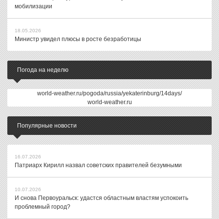
мобилизации
18.05.2026
Министр увидел плюсы в росте безработицы
Погода на неделю
world-weather.ru/pogoda/russia/yekaterinburg/14days/
world-weather.ru
Популярные новости
16.07.2026
Патриарх Кирилл назвал советских правителей безумными
10.07.2026
И снова Первоуральск: удастся областным властям успокоить
проблемный город?