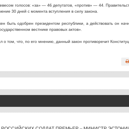
евесом голосов: «за» — 46 депутатов, «против» — 44. Правительс
чение 30 дней с момента вступления в силу закона.
н быть одобрен президентом республики, а действовать он нач
осударственном вестнике правовых актов».
л о том, что, по его мнению, данный закон противоречит Конститу
И РОССИЙСКИХ СОЛДАТ ПРЕМЬЕР – МИНИСТР ЭСТОНИ