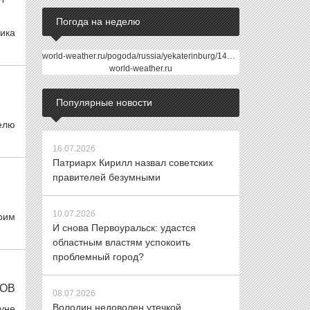
Погода на неделю
ника
world-weather.ru/pogoda/russia/yekaterinburg/14days/
world-weather.ru
Популярные новости
елю
16.07.2026
Патриарх Кирилл назвал советских
правителей безумными
10.07.2026
воим
И снова Первоуральск: удастся
областным властям успокоить
проблемный город?
КОВ
08.07.2026
Володин недоволен утечкой
уне