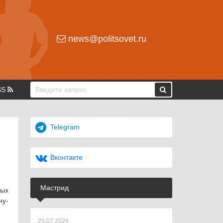
news@politsovet.ru
SS
Telegram
Вконтакте
Мастрид
ных
ну-
25.07.2026