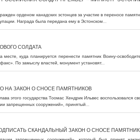
ражден орденом канадских эстонцев за участие в переносе памят
пации. Награда была передана ему в Эстонском...
ЗОВОГО СОЛДАТА
на месте, куда планируется перенести памятник Воину-освободит
акс». По замыслу властей, монумент установят...
О НА ЗАКОН О СНОСЕ ПАМЯТНИКОВ
лава этого государства Тоомас Хендрик Ильвес воспользовался с
ции запрещенных сооружений», принятый...
ОДПИСАТЬ СКАНДАЛЬНЫЙ ЗАКОН О СНОСЕ ПАМЯТНИ
идации запрещенных сооружений», который был принят накан