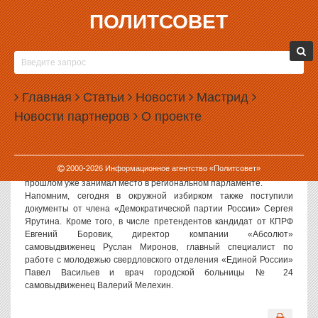
ПОЛИТСОВЕТ
31.01.2007, 16:00
В ППЗС ХОТЯТ ПОПАСТЬ УЖЕ ШЕСТЬ
ЧЕЛОВЕК
Главная
Статьи
Новости
Мастрид
Политсовет, 31.01.2007. Как сообщили ИА «Политсовет» в пресс-
Новости партнеров
О проекте
службе Свердловской окружной избирательной комиссии, на
кресло депутата Палаты Представителей Законодательного
собрания Свердловской области теперь претендуют шесть
человек.
2000-
2026
Информационное агентство «Политсовет»
От лица ЛДПР кандидатом стал Геннадий Тверитинов, который в
прошлом уже занимал место в региональном парламенте.
Напомним, сегодня в окружной избирком также поступили
документы от члена «Демократической партии России» Сергея
Ярутина. Кроме того, в числе претендентов кандидат от КПРФ
Евгений Боровик, директор компании «Абсолют»
самовыдвиженец Руслан Миронов, главный специалист по
работе с молодежью свердловского отделения «Единой России»
Павел Васильев и врач городской больницы № 24
самовыдвиженец Валерий Мелехин.