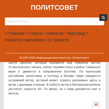
ПОЛИТСОВЕТ
19.01.2007, 11:44
СИЛЬНЕЙШИЙ УРАГАН РАЗОРИЛ ЕВРОПУ И
ДВИЖЕТСЯ НА РОССИЮ
Главная
Статьи
Новости
Мастрид
Политсовет, 19.01.2007. Как сообщают открытые источники, на
Новости партнеров
О проекте
территории Европы бушует мощный ураган «Кирилл». Из-за него
погибли уже по меньшей мере 27 человек в Германии, Голландии,
Чехии, Франции, Польше и Англии, сильнее всего пострадавшей
от стихии. Там скорость ветра достигала 160 км/час —
2000-
2026
Информационное агентство «Политсовет»
максимального показателя с января 1990 года.
Центр циклона, который находился над северной частью
Атлантического океана, сейчас переместился в район Северного
моря и движется в направлении Балтики. По прогнозам
российских синоптиков, в пятницу в Москве также ожидается
штормовой ветер, который может сорвать рекламные щиты и
ветки с деревьев в городе. В субботу ветер в Московском регионе
достигнет скорости 50—70 км/час, но к нему добавятся снег и
метель.