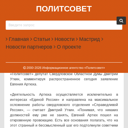
ПОЛИТСОВЕТ
11.01.2007, 16:20
ДЕПУТАТ ОБЛАСТНОЙ ДУМЫ ДМИТРИЙ УТКИН:
АРТЮХ — ЭТО АГЕНТ «ЕДИНОЙ РОССИИ» И
Главная
РАБОТАЕТ В ЕЕ ИНТЕРЕСАХ
Статьи
Новости
Мастрид
Новости партнеров
О проекте
Политсовет, 11.01.2007. «Проведенное Евгением Артюхом
собрание, на котором он якобы был избран председателем
совета свердловского регионального отделения партии
«Справедливая Россия», — совершенно нелегитимно, и даже
2000-
2026
Информационное агентство «Политсовет»
обсуждать всерьез его не имеет смысла», — заявил ИА
«Политсовет» депутат Свердловской Областной Думы Дмитрий
Уткин, комментируя распространенное сегодня заявление
Евгения Артюха.
«Деятельность Артюха осуществляется исключительно в
интересах «Единой России» и направлена на максимальное
осложнение работы свердловского отделения «Справедливой
России», — считает Дмитрий Уткин. «Понимая, что никаких
должностей ему уже не занять, Евгений Артюх пошел на
откровенную провокацию. Есть все основания полагать, что на
этот странный и бессмысленный шаг его подтолкнули советчики