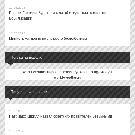
19.05.2026
Власти Екатеринбурга заявили об отсутствии планов по
мобилизации
18.05.2026
Министр увидел плюсы в росте безработицы
Погода на неделю
world-weather.ru/pogoda/russia/yekaterinburg/14days/
world-weather.ru
Популярные новости
16.07.2026
Патриарх Кирилл назвал советских правителей безумными
10.07.2026