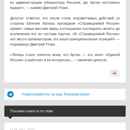
из администрации губернатора Росселя, где Артюх постоянно
бывает», — заявил Дмитрий Уткин.
Депутат отметил, что после столь опрометчивых действий со
стороны Евгения Артюха президиум «Справедливой России»
примет самые жесткие меры в отношении последнего, вплоть до
исключения его из состава партии. «В «Справедливой России»
нет места провокаторам, это наша принципиальная позиция!» —
подчеркнул Дмитрий Уткин.
«Теперь стало понятно всем, что Артюх — это агент «Единой
России» и работает в ее интересах», — заключил депутат.
Подписывайтесь на наш Телеграм-канал
Похожие новости по теме
15.08.2007, 15:02