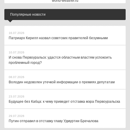
world-weather.ru
Популярные новости
16.07.2026
Патриарх Кирилл назвал советских правителей безумными
10.07.2026
И снова Первоуральск: удастся областным властям успокоить
проблемный город?
08.07.2026
Володин недоволен утечкой информации о премиях депутатам
23.07.2026
Будущее без Кабца: к чему приведет отставка мэра Первоуральска
29.07.2026
Путин отправил в отставку главу Удмуртии Бречалова