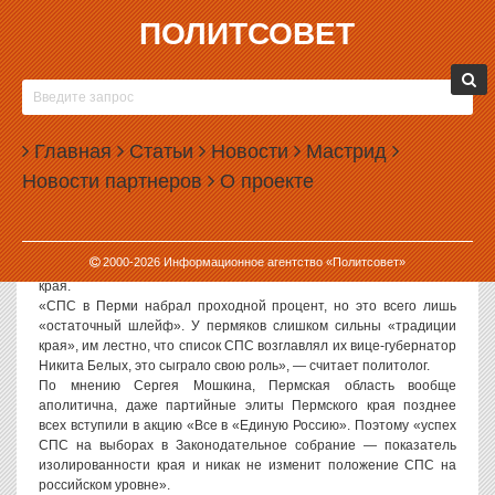
ПОЛИТСОВЕТ
04.12.2006, 08:42
ПОЛИТОЛОГ СЕРГЕЙ МОШКИН: РЕЗУЛЬТАТЫ
СПС В ПЕРМИ — НЕ БОЛЕЕ ЧЕМ ЛОКАЛЬНАЯ
Главная
КАРТИНКА
Статьи
Новости
Мастрид
Новости партнеров
О проекте
Политсовет, 04.12.2006. «Результаты СПС в Пермской области ни
в коем случае нельзя проецировать на будущее этой партии в
России, это не более чем локальная картинка», — заявил ИА
«Политсовет» политолог Сергей Мошкин, комментируя
2000-
2026
Информационное агентство «Политсовет»
результаты выборов в Законодательное собрание Пермского
края.
«СПС в Перми набрал проходной процент, но это всего лишь
«остаточный шлейф». У пермяков слишком сильны «традиции
края», им лестно, что список СПС возглавлял их вице-губернатор
Никита Белых, это сыграло свою роль», — считает политолог.
По мнению Сергея Мошкина, Пермская область вообще
аполитична, даже партийные элиты Пермского края позднее
всех вступили в акцию «Все в «Единую Россию». Поэтому «успех
СПС на выборах в Законодательное собрание — показатель
изолированности края и никак не изменит положение СПС на
российском уровне».