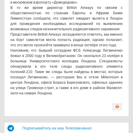
в московском аэропорту «Домодедово».
В то же время директор British Airways по связям с
общественностью по странам Европы и Африки Бекки
Ливингстоун сообщила, что самолет ожидает вылета в Лондон
для проведения необходимых исследований по выявлению
возможных следов незначительного радиоактивного заражения.
Представители British Airways затрудняются ответить, как именно
на борт самолетов могла попасть радиация, однако полагают,
что это могло произойти примерно в конце октября этого года.
Напомним, что бывший сотрудник ФСБ Александр Литвиненко
бежал в 2000 году в Великобританию. Он скончался 23 ноября в
больнице Университетского колледжа Лондона. Специалисты
обнаружили в его теле следы радиоактивного элемента
полоний-210. Такие же следы были найдены в местах, которые
посещал Литвиненко, — ресторане Itsu и отеле Millennium в
центре Лондона, офисе Бориса Березовского, офисных зданиях
на улице Гровенор-стрит, а также в его доме в районе Мазвелл-
хилл на севере Лондона.
Подписывайтесь на наш Телеграм-канал