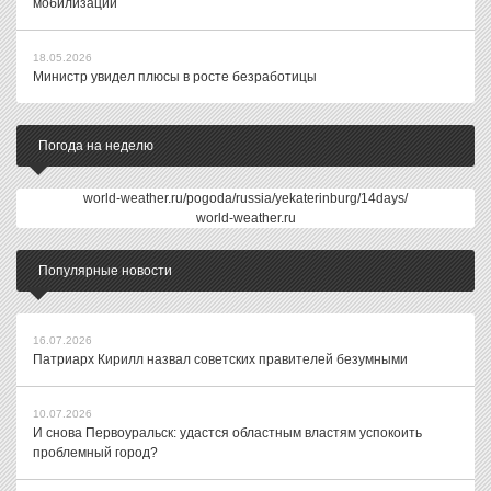
мобилизации
18.05.2026
Министр увидел плюсы в росте безработицы
Погода на неделю
world-weather.ru/pogoda/russia/yekaterinburg/14days/
world-weather.ru
Популярные новости
16.07.2026
Патриарх Кирилл назвал советских правителей безумными
10.07.2026
И снова Первоуральск: удастся областным властям успокоить
проблемный город?