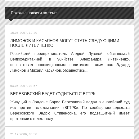
Похожие новости по теме
15.06.2007, 12:20
ЛИМОНОВ И КАСЬЯНОВ МОГУТ СТАТЬ СЛЕДУЮЩИМИ
ПОСЛЕ ЛИТВИНЕНКО
Российский предприниматель Андрей Луговой, обвиняемый
Великобританией в убийстве Александра Литвиненко,
посоветовал оппозиционным политикам, таким как Эдуард
Лимонов и Михаил Касьянов, обзавестись...
04.05.2007, 08:57
БЕРЕЗОВСКИЙ БУДЕТ СУДИТЬСЯ С ВГТРК
Живущий в Лондоне Борис Березовский подал в английский суд
иск против телекомпании «ВГТРК». По сообщению адвоката
Березовского Эндрю Стивенсона, его подзащитный имеет
претензии к телеканалу...
21.12.2006, 08:50