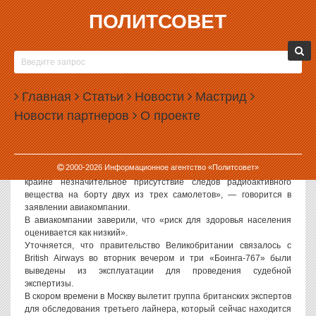
ПОЛИТСОВЕТ
30.11.2006, 10:36
САМОЛЕТЫ BRITISH AIRWAYS ЗАРАЖЕНЫ
РАДИАЦИЕЙ
Главная
Статьи
Новости
Мастрид
Политсовет, 30.11.2006. Вчера вечером авиакомпания British
Новости партнеров
О проекте
Airways сообщила, что три ее самолета «Боинг-767» имеют
отношение к расследованию смерти экс-сотрудника ФСБ РФ
Александра Литвиненко.
«Первоначальные результаты судебной экспертизы, которые
2000-
2026
Информационное агентство «Политсовет»
были подтверждены во второй половине текущего дня, показали
крайне незначительное присутствие следов радиоактивного
вещества на борту двух из трех самолетов», — говорится в
заявлении авиакомпании.
В авиакомпании заверили, что «риск для здоровья населения
оценивается как низкий».
Уточняется, что правительство Великобритании связалось с
British Airways во вторник вечером и три «Боинга-767» были
выведены из эксплуатации для проведения судебной
экспертизы.
В скором времени в Москву вылетит группа британских экспертов
для обследования третьего лайнера, который сейчас находится