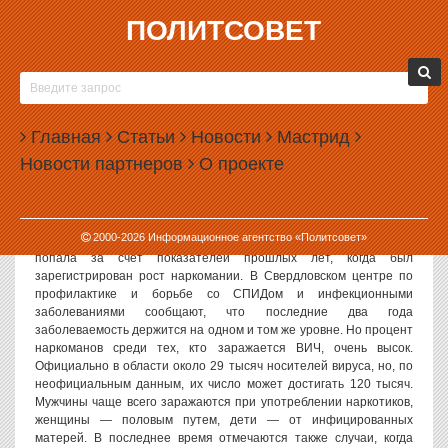
ПОЛИТСОВЕТ
28.11.2006, 13:37
СВЕРДЛОВСКАЯ ОБЛАСТЬ ЛИДИРУЕТ ПО
ЧИСЛУ БОЛЬНЫХ СПИДОМ
Главная
Статьи
Новости
Мастрид
Политсовет, 28.11.2006. Свердловская область входит в число
Новости партнеров
О проекте
регионов с наибольшим количеством зарегистрированных
больных СПИДом. Также среди этих регионов — Московская,
Самарская, Челябинская, Оренбургская, Ленинградская области,
Санкт-Петербург, Москва и Ханты-Мансийский автономный округ.
2000-
2026
Информационное агентство «Политсовет»
В число лидирующих по СПИДу областей Свердловская область
попала за счет показателей прошлых лет, когда был
зарегистрирован рост наркомании. В Свердловском центре по
профилактике и борьбе со СПИДом и инфекционными
заболеваниями сообщают, что последние два года
заболеваемость держится на одном и том же уровне. Но процент
наркоманов среди тех, кто заражается ВИЧ, очень высок.
Официально в области около 29 тысяч носителей вируса, но, по
неофициальным данным, их число может достигать 120 тысяч.
Мужчины чаще всего заражаются при употреблении наркотиков,
женщины — половым путем, дети — от инфицированных
матерей. В последнее время отмечаются также случаи, когда