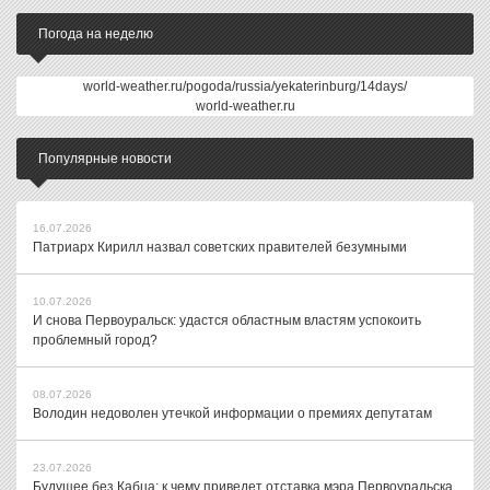
Погода на неделю
world-weather.ru/pogoda/russia/yekaterinburg/14days/
world-weather.ru
Популярные новости
16.07.2026
Патриарх Кирилл назвал советских правителей безумными
10.07.2026
И снова Первоуральск: удастся областным властям успокоить
проблемный город?
08.07.2026
Володин недоволен утечкой информации о премиях депутатам
23.07.2026
Будущее без Кабца: к чему приведет отставка мэра Первоуральска