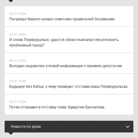
16.07.2026
Патриарх Кирилл назвал советских правителей безумными
10.07.2026
И снова Первоуральск: удастся областным властям успокоить
проблемный город?
08.07.2026
Володин недоволен утечкой информации о премиях депутатам
23.07.2026
Будущее без Кабца: к чему приведет отставка мэра Первоуральска
29.07.2026
Путин отправил в отставку главу Удмуртии Бречалова
Новости по дням