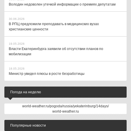
Володин недоволен утечкой информации о премиях депутатам
30.06.2026
В РПЦ предложили преподавать в медицинских вузах
христианские ценности
19.05.2026
Власти Екатеринбурга заявили об отсутствии планов по
мобилизации
18.05.2026
Министр увидел плюсы в росте безработицы
Погода на неделю
world-weather.ru/pogoda/russia/yekaterinburg/14days/
world-weather.ru
Популярные новости