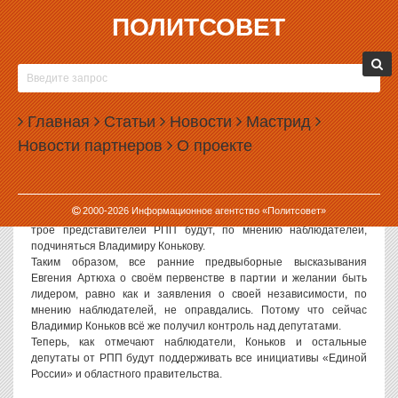
ПОЛИТСОВЕТ
17.10.2006, 12:48
ВЛАДИМИР КОНЬКОВ ПОЛУЧИЛ КОНТРОЛЬ
НАД ВСЕМИ ДЕПУТАТАМИ РОССИЙСКОЙ
Главная
ПАРТИИ ПЕНСИОНЕРОВ В ОБЛДУМЕ
Статьи
Новости
Мастрид
Новости партнеров
О проекте
Политсовет, 17.10.2006. Как стало известно ИА «Политсовет»,
Владимир Коньков получил полный контроль над всеми
депутатами Российской партии пенсионеров в Облдуме.
Сейчас среди четырёх представителей РПП, по сути,
2000-
2026
Информационное агентство «Политсовет»
распределились роли в законодательном органе области. Все
трое представителей РПП будут, по мнению наблюдателей,
подчиняться Владимиру Конькову.
Таким образом, все ранние предвыборные высказывания
Евгения Артюха о своём первенстве в партии и желании быть
лидером, равно как и заявления о своей независимости, по
мнению наблюдателей, не оправдались. Потому что сейчас
Владимир Коньков всё же получил контроль над депутатами.
Теперь, как отмечают наблюдатели, Коньков и остальные
депутаты от РПП будут поддерживать все инициативы «Единой
России» и областного правительства.