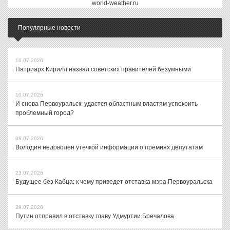
world-weather.ru
Популярные новости
16.07.2026
Патриарх Кирилл назвал советских правителей безумными
10.07.2026
И снова Первоуральск: удастся областным властям успокоить
проблемный город?
08.07.2026
Володин недоволен утечкой информации о премиях депутатам
23.07.2026
Будущее без Кабца: к чему приведет отставка мэра Первоуральска
29.07.2026
Путин отправил в отставку главу Удмуртии Бречалова