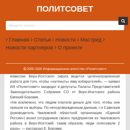
ПОЛИТСОВЕТ
12.10.2006, 12:07
КАНДИДАТ В ДЕПУТАТЫ ПАЛАТЫ
ПРЕДСТАВИТЕЛЕЙ ЕВГЕНИЙ БОРОВИК: Я НЕ
Главная
ИСКЛЮЧАЮ, ЧТО В ИЗБИРАТЕЛЬНОЙ
Статьи
Новости
Мастрид
КОМИССИИ ВЕРХ-ИСЕТСКОГО ОКРУГА
Новости партнеров
О проекте
ВЕДЕТСЯ ЦЕЛЕНАПРАВЛЕННАЯ РАБОТА ДЛЯ
ТОГО, ЧТОБЫ «НАТЯНУТЬ» ЯВКУ
ИЗБИРАТЕЛЕЙ
2000-
2026
Информационное агентство «Политсовет»
Политсовет, 12.10.2006. «Я не исключаю, что в избирательной
комиссии Верх-Исетского округа ведется целенаправленная
работа для того, чтобы «натянуть» явку избирателей», — заявил
ИА «Политсовет» кандидат в депутаты Палаты Представителей
Законодательного Собрания СО от Верх-Исетского района
Евгений Боровик.
«Не исключено, что людям платили деньги для того, чтобы они
пришли на выборы. По неподтвержденным данным, г-н Савельев
(руководитель Чкаловской областной организации «Единой
России») возил сотрудников своего предприятия из Чкаловского
района в Верх-Исетский: таким образом, люди голосовали 2
раза», — рассказал Е. Боровик.