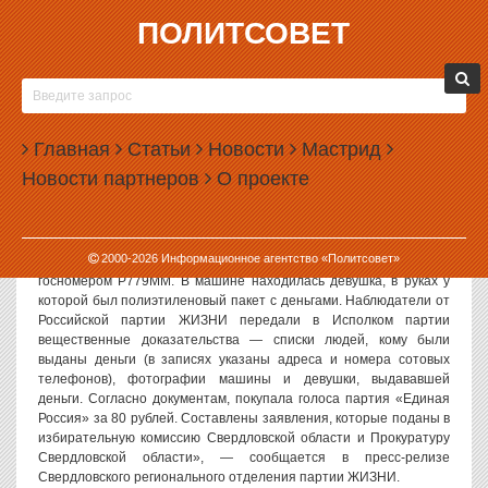
ПОЛИТСОВЕТ
08.10.2006, 14:42
ОБНАРУЖЕН ФАКТ ПОДКУПА ИЗБИРАТЕЛЕЙ В
ЧКАЛОВСКОМ РАЙОНЕ ЕКАТЕРИНБУРГА
Главная
Статьи
Новости
Мастрид
Политсовет, 08.10.2006. «В Чкаловском районе Екатеринбурга,
Новости партнеров
О проекте
возле дома по адресу ул. Дагестанская 34 был зафиксирован
факт подкупа избирателей», — сообщает пресс-служба
Свердловского отделения Российской партии ЖИЗНИ.
2000-
2026
Информационное агентство «Политсовет»
«Возле избирательного участка стояла машина ВАЗ 2110 с
госномером Р779ММ. В машине находилась девушка, в руках у
которой был полиэтиленовый пакет с деньгами. Наблюдатели от
Российской партии ЖИЗНИ передали в Исполком партии
вещественные доказательства — списки людей, кому были
выданы деньги (в записях указаны адреса и номера сотовых
телефонов), фотографии машины и девушки, выдававшей
деньги. Согласно документам, покупала голоса партия «Единая
Россия» за 80 рублей. Составлены заявления, которые поданы в
избирательную комиссию Свердловской области и Прокуратуру
Свердловской области», — сообщается в пресс-релизе
Свердловского регионального отделения партии ЖИЗНИ.