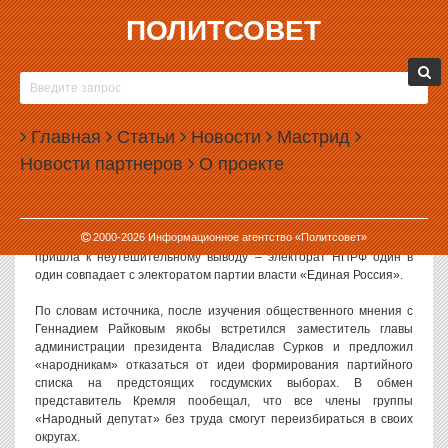
ПОЛИТСОВЕТ
24.12.2002, 07:11
«НАРОДНАЯ ПАРТИЯ» В ДУМУ НЕ ПОЙДЕТ
В конце прошлой недели стало известно, что НПРФ, возможно,
Главная
Статьи
Новости
Мастрид
не примет участия в предстоящих в декабре следующего года
Новости партнеров
О проекте
выборах в Государственную думу России. Поводом для столь
неожиданного решения стала категорическая позиция
администрации президента.
Как сообщил «Новому Региону» источник в НПРФ, после
2000-
2026
Информационное агентство «Политсовет»
проведения целого ряда соцопросов администрация Путина
пришла к неутешительному выводу – электорат НПРФ один в
один совпадает с электоратом партии власти «Единая Россия».
По словам источника, после изучения общественного мнения с
Геннадием Райковым якобы встретился заместитель главы
администрации президента Владислав Сурков и предложил
«народникам» отказаться от идеи формирования партийного
списка на предстоящих госдумских выборах. В обмен
представитель Кремля пообещал, что все члены группы
«Народный депутат» без труда смогут переизбираться в своих
округах.