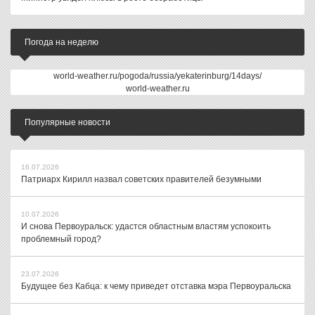
Погода на неделю
world-weather.ru/pogoda/russia/yekaterinburg/14days/
world-weather.ru
Популярные новости
16.07.2026
Патриарх Кирилл назвал советских правителей безумными
10.07.2026
И снова Первоуральск: удастся областным властям успокоить
проблемный город?
23.07.2026
Будущее без Кабца: к чему приведет отставка мэра Первоуральска