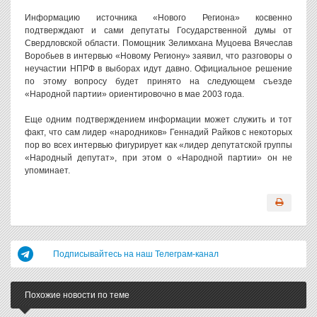
Информацию источника «Нового Региона» косвенно
подтверждают и сами депутаты Государственной думы от
Свердловской области. Помощник Зелимхана Муцоева Вячеслав
Воробьев в интервью «Новому Региону» заявил, что разговоры о
неучастии НПРФ в выборах идут давно. Официальное решение
по этому вопросу будет принято на следующем съезде
«Народной партии» ориентировочно в мае 2003 года.
Еще одним подтверждением информации может служить и тот
факт, что сам лидер «народников» Геннадий Райков с некоторых
пор во всех интервью фигурирует как «лидер депутатской группы
«Народный депутат», при этом о «Народной партии» он не
упоминает.
Подписывайтесь на наш Телеграм-канал
Похожие новости по теме