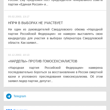
России. Ему предложен пост председателя генерального совета
партии «Единая Россия» и...
05.02.2003, 13:17
НПРФ В ВЫБОРАХ НЕ УЧАСТВУЕТ
Ни один из руководителей Свердловского обкома «Народной
партии Российской Федерации» не намерен выставлять свою
кандидатуру для участия в выборах губернатора Свердловской
области. Как заявил...
02.12.2002, 10:13
«НАРДЕПЫ» ПРОТИВ ГОМОСЕКСУАЛИСТОВ
«Народная партия Российской Федерации» намерена
последовательно бороться за восстановление в России смертной
казни и уголовного преследования гомосексуализма. Об этом
заявил лидер партии, депутат...
Telegram