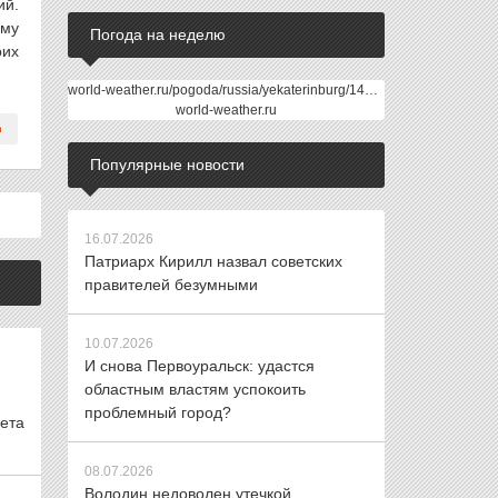
ий.
ему
Погода на неделю
оих
world-weather.ru/pogoda/russia/yekaterinburg/14days/
world-weather.ru
Популярные новости
16.07.2026
Патриарх Кирилл назвал советских
правителей безумными
10.07.2026
И снова Первоуральск: удастся
областным властям успокоить
проблемный город?
ета
08.07.2026
Володин недоволен утечкой