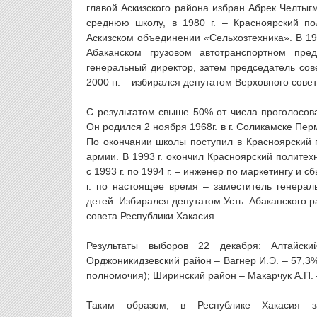
главой Аскизского района избран Абрек Челтыгм
среднюю школу, в 1980 г. – Красноярский пол
Аскизском объединении «Сельхозтехника». В 1981
Абаканском грузовом автотранспортном пред
генеральный директор, затем председатель сов
2000 гг. – избирался депутатом Верховного сове
С результатом свыше 50% от числа проголосова
Он родился 2 ноября 1968г. в г. Соликамске Пер
По окончании школы поступил в Красноярский по
армии. В 1993 г. окончил Красноярский полите
с 1993 г. по 1994 г. – инженер по маркетингу и сб
г. по настоящее время – заместитель генерал
детей. Избирался депутатом Усть–Абаканского р
совета Республики Хакасия.
Результаты выборов 22 декабря: Алтайск
Орджоникидзевский район – Вагнер И.Э. – 57,3%
полномочия); Ширинский район – Макарчук А.П.
Таким образом, в Республике Хакасия з