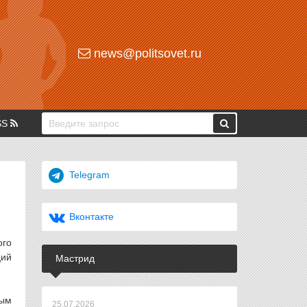
news@politsovet.ru
SS
Telegram
Вконтакте
ого
ций
Мастрид
вым
25.07.2026