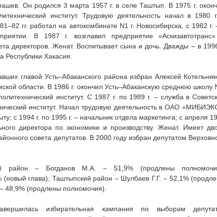
ашев. Он родился 3 марта 1957 г. в селе Таштып. В 1975 г. окон
итехнический институт. Трудовую деятельность начал в 1980 г
–82 гг. работал на автокомбинате N1 г. Новосибирска, с 1982 г. 
приятии. В 1987 г. возглавил предприятие «Аскизавтотранс
ета директоров. Женат. Воспитывает сына и дочь. Дважды – в 199
та Республики Хакасия.
вших главой Усть–Абаканского района избран Алексей Котельник
мской области. В 1986 г. окончил Усть–Абаканскую среднюю школу 
литехнический институт. С 1987 г. по 1989 г. – служба в Советс
хнический институт. Начал трудовую деятельность в ОАО «МИБИЭК
ыту; с 1994 г. по 1995 г. – начальник отдела маркетинга; с апреля 1
ьного директора по экономике и производству. Женат. Имеет дв
айонного совета депутатов. В 2000 году избран депутатом Верховн
ий район – Богданов М.А. – 51,9% (продлены полномочия
 (новый глава); Таштыпский район – Шулбаев Г.Г. – 52,1% (продл
 – 48,9% (продлены полномочия).
авершилась избирательная кампания по выборам депутат