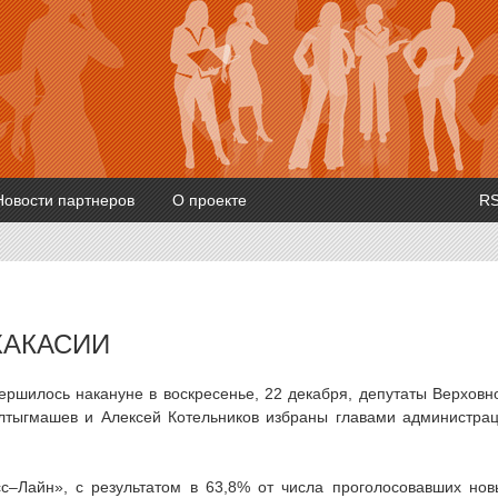
Новости партнеров
О проекте
R
ХАКАСИИ
вершилось накануне в воскресенье, 22 декабря, депутаты Верховн
елтыгмашев и Алексей Котельников избраны главами администра
сс–Лайн», с результатом в 63,8% от числа проголосовавших но