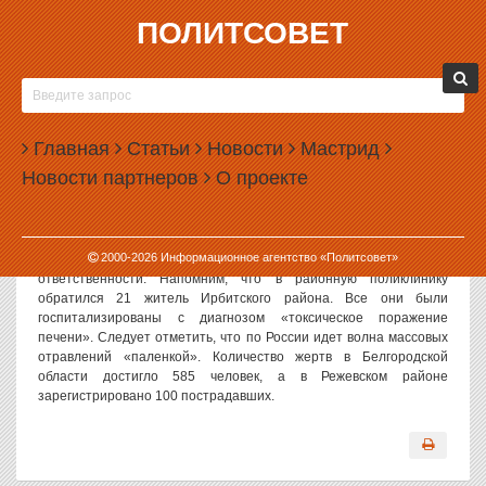
ПОЛИТСОВЕТ
28.09.2006, 14:22
С «ПАЛЕНКОЙ» РАЗБЕРЕТСЯ ПРОКУРАТУРА
Политсовет, 28.09.2006. Как сообщают в пресс-службе отдела
Главная
Статьи
Новости
Мастрид
Генеральной прокуратуры в УрФО, Прокуратуре Свердловской
Новости партнеров
О проекте
области дано указание провести тщательную проверку фактов
массового отравления суррогатным спиртом жителей Ирбитского
района. Прокуратуре предписано безотлагательно решить
вопрос о возбуждении уголовного дела и привлечении
2000-
2026
Информационное агентство «Политсовет»
распространителей ядовитого зелья к установленной законом
ответственности. Напомним, что в районную поликлинику
обратился 21 житель Ирбитского района. Все они были
госпитализированы с диагнозом «токсическое поражение
печени». Следует отметить, что по России идет волна массовых
отравлений «паленкой». Количество жертв в Белгородской
области достигло 585 человек, а в Режевском районе
зарегистрировано 100 пострадавших.