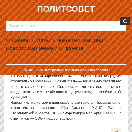
ПОЛИТСОВЕТ
22.09.2006, 14:05
ГЕНПОДРЯДЧИК «НОВОГО ГРАДА»
ИЗВОРАЧИВАЕТСЯ
Главная
Статьи
Новости
Мастрид
Политсовет, 22.09.2006. «В Арбитражном суде Свердловской
Новости партнеров
О проекте
области 14.09.2006 года в очередной раз состоялось слушание
дела А60-7709/06, которое из-за недостатка документов было
перенесено на 12.10.2006 года», — заявила ИА «Политсовет»
внешний управляющий по делу «Гидроспецстрой» Ольга
2000-
2026
Информационное агентство «Политсовет»
Рущицкая.
«Я считаю, что «Гидроспецстрой» — генеральный подрядчик
строительной компании «Новый град» — намеренно затягивает
дело в своих интересах. Организация до сих пор не может
предоставить всех необходимых документов», — сообщила О.
Рущицкая.
Напомним, что истцом в данном деле выступила «Промышленно-
строительная компания «Урал-Альянс», УМНС РФ по
Свердловской области, НП «Саморегулируемая организация», а
ответчиком — ООО «Гидроспецстрой».