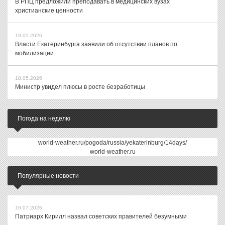
В РПЦ предложили преподавать в медицинских вузах
христианские ценности
19.05.2026
Власти Екатеринбурга заявили об отсутствии планов по
мобилизации
18.05.2026
Министр увидел плюсы в росте безработицы
Погода на неделю
world-weather.ru/pogoda/russia/yekaterinburg/14days/
world-weather.ru
Популярные новости
16.07.2026
Патриарх Кирилл назвал советских правителей безумными