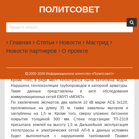
ПОЛИТСОВЕТ
20.09.2006, 15:00
КОРПОРАЦИЯ «МАЯК» ЗАВАЛИЛА
КОММУНИКАЦИИ
Главная
Статьи
Новости
Мастрид
Политсовет, 20.09.2006. Во время застройки, производимой ООО
Новости партнеров
О проекте
«Корпорация «Маяк», теплотрасса АП-6, проложенная открытым
способом на опорах, оказалась ниже уровня земли на 1 м, в
результате чего 120 м теплотрассы ЕМУП «Муниципальное
объединение автобусных предприятий» оказались завалены
2000-
2026
Информационное агентство «Политсовет»
землей, строительным мусором и частично забетонированы.
Кроме того, в ряде мест теплотрасса была затоплена водой.
Нарушена теплоизоляция трубопроводов и запорной арматуры.
Такие данные представлены в акте обследования
коммуникационных сетей ЕМУП «МОАП».
По заключению экспертов, два кабеля 10 кВ марки АСБ 3x120,
проложенные на длину 35 м, также завалены мусором и
заглублены на 1,5 м. Кроме того, сверху уложено бетонное
покрытие толщиной 300 мм. Стена подстанции ТП-2319
присыпана землей на высоту 1,5 м. Дальнейшая эксплуатация
теплотрассы и электрических сетей АП-6 в данных условиях
будет выполняться с нарушением требований Правил