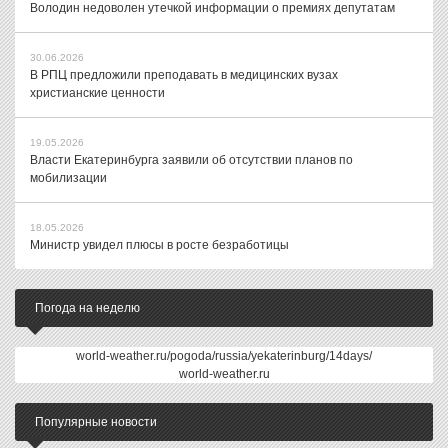
Володин недоволен утечкой информации о премиях депутатам
30.06.2026
В РПЦ предложили преподавать в медицинских вузах
христианские ценности
19.05.2026
Власти Екатеринбурга заявили об отсутствии планов по
мобилизации
18.05.2026
Министр увидел плюсы в росте безработицы
Погода на неделю
world-weather.ru/pogoda/russia/yekaterinburg/14days/
world-weather.ru
Популярные новости