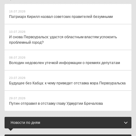
16.07.2026
Патриарх Кирилл назвал советских правителей безумными
10.07.2026
И снова Первоуральск: удастся областным властям успокоить
проблемный город?
08.07.2026
Володин недоволен утечкой информации о премиях депутатам
23.07.2026
Будущее без Кабца: к чему приведет отставка мэра Первоуральска
29.07.2026
Путин отправил в отставку главу Удмуртии Бречалова
Новости по дням