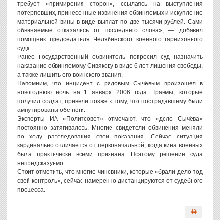
требует «примирения сторон», ссылаясь на выступления
потерпевших, принесенные извинения обвиняемых и искупление
материальной вины в виде выплат по две тысячи рублей. Сами
обвиняемые отказались от последнего слова», — добавил
помощник председателя Челябинского военного гарнизонного
суда.
Ранее Государственный обвинитель попросил суд назначить
наказание обвиняемому Сивякову в виде 6 лет лишения свободы,
а также лишить его воинского звания.
Напомним, что инцидент с рядовым Сычёвым произошел в
новогоднюю ночь на 1 января 2006 года. Травмы, которые
получил солдат, привели позже к тому, что пострадавшему были
ампутированы обе ноги.
Эксперты ИА «Политсовет» отмечают, что «дело Сычёва»
постоянно затягивалось. Многие свидетели обвинения меняли
по ходу расследования свои показания. Сейчас ситуация
кардинально отличается от первоначальной, когда вина военных
была практически всеми признана. Поэтому решение суда
непредсказуемо.
Стоит отметить, что многие чиновники, которые «брали дело под
свой контроль», сейчас намеренно дистанцируются от судебного
процесса.