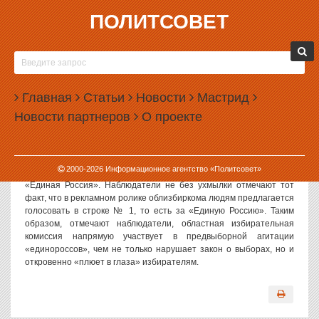
ПОЛИТСОВЕТ
31.08.2006, 14:29
ЖЕРЕБЬЕВКА ПО РАСПРЕДЕЛЕНИЮ
НОМЕРОВ В ИЗБИРАТЕЛЬНОМ БЮЛЛЕТЕНЕ
Главная
ДОКАЗАЛА АНГАЖИРОВАННОСТЬ
Статьи
Новости
Мастрид
СВЕРДЛОВСКОГО ОБЛИЗБИРКОМА
Новости партнеров
О проекте
Политсовет, 31.08.2006. Сегодня в Областной избирательной
комиссии состоялась жеребьевка — распределение номеров
политических партий в избирательном бюллетене. Как и ожидали
2000-
2026
Информационное агентство «Политсовет»
эксперты, удивительным образом на первом месте оказалась
«Единая Россия». Наблюдатели не без ухмылки отмечают тот
факт, что в рекламном ролике облизбиркома людям предлагается
голосовать в строке № 1, то есть за «Единую Россию». Таким
образом, отмечают наблюдатели, областная избирательная
комиссия напрямую участвует в предвыборной агитации
«единороссов», чем не только нарушает закон о выборах, но и
откровенно «плюет в глаза» избирателям.