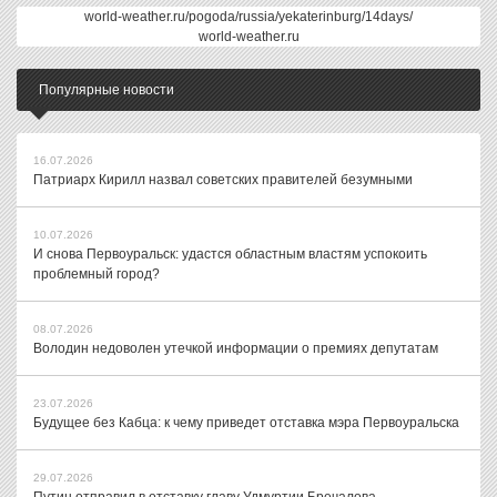
world-weather.ru/pogoda/russia/yekaterinburg/14days/
world-weather.ru
Популярные новости
16.07.2026
Патриарх Кирилл назвал советских правителей безумными
10.07.2026
И снова Первоуральск: удастся областным властям успокоить
проблемный город?
08.07.2026
Володин недоволен утечкой информации о премиях депутатам
23.07.2026
Будущее без Кабца: к чему приведет отставка мэра Первоуральска
29.07.2026