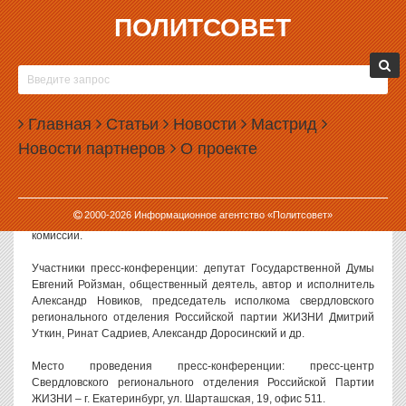
ПОЛИТСОВЕТ
31.08.2006, 07:47
СЕГОДНЯ В 12.00 СОСТОИТСЯ ПРЕСС-
КОНФЕРЕНЦИЯ РУКОВОДИТЕЛЕЙ
Главная
СВЕРДЛОВСКОГО РЕГИОНАЛЬНОГО
Статьи
Новости
Мастрид
ОТДЕЛЕНИЯ РОССИЙСКОЙ ПАРТИИ ЖИЗНИ
Новости партнеров
О проекте
Сегодня в 12.00 состоится пресс-конференция руководителей
Свердловского регионального отделения Российской партии
ЖИЗНИ (СРО РПЖ), посвященная решению Свердловского
2000-
2026
Информационное агентство «Политсовет»
областного суда по иску СРО РПЖ к Областной избирательной
комиссии.
Участники пресс-конференции: депутат Государственной Думы
Евгений Ройзман, общественный деятель, автор и исполнитель
Александр Новиков, председатель исполкома свердловского
регионального отделения Российской партии ЖИЗНИ Дмитрий
Уткин, Ринат Садриев, Александр Доросинский и др.
Место проведения пресс-конференции: пресс-центр
Свердловского регионального отделения Российской Партии
ЖИЗНИ – г. Екатеринбург, ул. Шарташская, 19, офис 511.