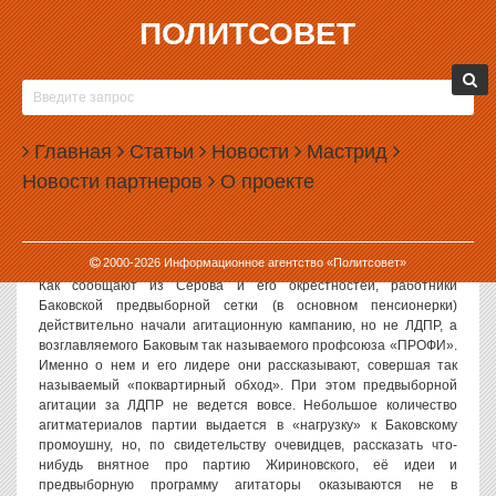
ПОЛИТСОВЕТ
29.08.2006, 15:03
АНТОН БАКОВ ТРАТИТ ДЕНЬГИ ЛДПР НА
СОБСТВЕННЫЙ ПИАР
Главная
Статьи
Новости
Мастрид
Политсовет, 29.08.2006. Становятся известными подробности
Новости партнеров
О проекте
пиар-компании, которую скандально известный депутат Антон
Баков ведет в Серовском оруге по заказу регионального
отделения Либерально-демократической партии. Как стало
известно ИА «Политсовет», известный авантюрист в очередной
2000-
2026
Информационное агентство «Политсовет»
раз использует средства заказчика для собственного пиара.
Как сообщают из Серова и его окрестностей, работники
Баковской предвыборной сетки (в основном пенсионерки)
действительно начали агитационную кампанию, но не ЛДПР, а
возглавляемого Баковым так называемого профсоюза «ПРОФИ».
Именно о нем и его лидере они рассказывают, совершая так
называемый «поквартирный обход». При этом предвыборной
агитации за ЛДПР не ведется вовсе. Небольшое количество
агитматериалов партии выдается в «нагрузку» к Баковскому
промоушну, но, по свидетельству очевидцев, рассказать что-
нибудь внятное про партию Жириновского, её идеи и
предвыборную программу агитаторы оказываются не в