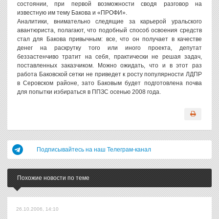
состоянии, при первой возможности сводя разговор на
известную им тему Бакова и «ПРОФИ».
Аналитики, внимательно следящие за карьерой уральского
авантюриста, полагают, что подобный способ освоения средств
стал для Бакова привычным: все, что он получает в качестве
денег на раскрутку того или иного проекта, депутат
беззастенчиво тратит на себя, практически не решая задач,
поставленных заказчиком. Можно ожидать, что и в этот раз
работа Баковской сетки не приведет к росту популярности ЛДПР
в Серовском районе, зато Баковым будет подготовлена почва
для попытки избираться в ППЗС осенью 2008 года.
Подписывайтесь на наш Телеграм-канал
Похожие новости по теме
26.10.2006, 14:10