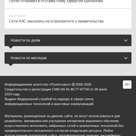
Путин отправил в отставку главу Удмуртии Бречалова
22.07.2026
Сети АЗС оказались не в приоритете у правительства
Новости по дням
Новости по месяцам
Информационное агентство «Политсовет»
2000-
2026
18+
Свидетельство о регистрации СМИ ИА № ФС77-87740 от 09 июля
2024 года.
Выдано Федеральной службой по надзору в сфере связи,
информационных технологий и массовых коммуникаций.
Материалы, размещённые на данном сайте, не могут использоваться для
разработки, тренировки или улучшения алгоритмов машинного обучения,
искусственного интеллекта, нейронных сетей и аналогичных технологий без
предварительного письменного согласия владельцев ресурса. Любое
использование материалов сайта, противоречащее данному дисклеймеру,