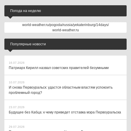
Погода на неделю
world-weather.ru/pogoda/russia/yekaterinburg/14days/
world-weather.ru
Популярные новости
16.07.2026
Патриарх Кирилл назвал советских правителей безумными
10.07.2026
И снова Первоуральск: удастся областным властям успокоить
проблемный город?
23.07.2026
Будущее без Кабца: к чему приведет отставка мэра Первоуральска
29.07.2026