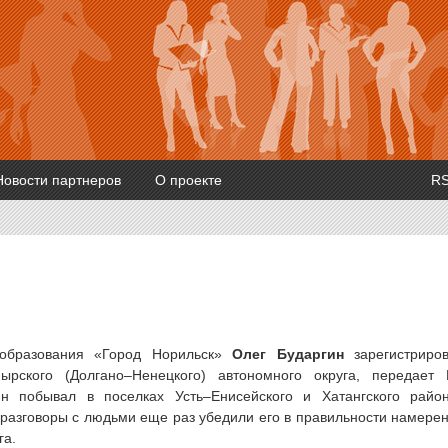
Новости партнеров
О проекте
R
 образования «Город Норильск»
Олег Бударгин
зарегистриро
ырского (Долгано–Ненецкого) автономного округа, передает
н побывал в поселках Усть–Енисейского и Хатангского райо
 разговоры с людьми еще раз убедили его в правильности намере
га.