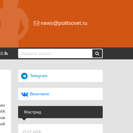
news@politsovet.ru
SS
Telegram
Вконтакте
ван
 ИА
Мастрид
нов
ний
25.07.2026