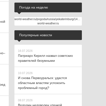
Погода на неделю
world-weather.ru/pogoda/russia/yekaterinburg/14days/
ной
world-weather.ru
Популярные новости
16.07.2026
но–
Патриарх Кирилл назвал советских
правителей безумными
10.07.2026
И снова Первоуральск: удастся
областным властям успокоить
ред
проблемный город?
08.07.2026
Володин недоволен утечкой