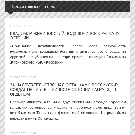
Похожие новости по теме
20.02.2008, 15:02
ВЛАДИМИР ЖИРИНОВСКИЙ ПОДКЛЮЧИЛСЯ К РАЗВАЛУ
ЭСТОНИИ
«Признание независимости Косово дает возможность
русскоязычным гражданам Эстонии ставить вопрос о создании
«русской республики» на ее территории», — цитирует Владимира
Жириновского РБК. «Косовский...
03.08.2007, 10:20
ЗА НАДРУГАТЕЛЬСТВО НАД ОСТАНКАМИ РОССИЙСКИХ
СОЛДАТ ПРЕМЬЕР – МИНИСТР ЭСТОНИИ НАГРАЖДЕН
ОРДЕНОМ
Премьер-министр Эстонии Андрус Ансип был награжден орденом
канадских эстонцев за участие в переносе памятника Воину-
освободителю Таллина от фашистской оккупации. Награда была
передана ему в Эстонском...
31.07.2007, 11:30