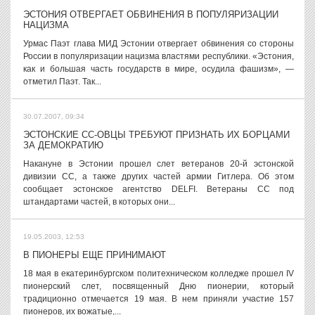
ЭСТОНИЯ ОТВЕРГАЕТ ОБВИНЕНИЯ В ПОПУЛЯРИЗАЦИИ
НАЦИЗМА
Урмас Паэт глава МИД Эстонии отвергает обвинения со стороны
России в популяризации нацизма властями республики. «Эстония,
как и большая часть государств в мире, осудила фашизм», —
отметил Паэт. Так...
30.07.2007, 09:34
ЭСТОНСКИЕ СС-ОВЦЫ ТРЕБУЮТ ПРИЗНАТЬ ИХ БОРЦАМИ
ЗА ДЕМОКРАТИЮ
Накануне в Эстонии прошел слет ветеранов 20-й эстонской
дивизии СС, а также других частей армии Гитлера. Об этом
сообщает эстонское агентство DELFI. Ветераны СС под
штандартами частей, в которых они...
19.05.2003, 12:53
В ПИОНЕРЫ ЕЩЕ ПРИНИМАЮТ
18 мая в екатеринбургском политехническом колледже прошел IV
пионерский слет, посвященный Дню пионерии, который
традиционно отмечается 19 мая. В нем приняли участие 157
пионеров, их вожатые,...