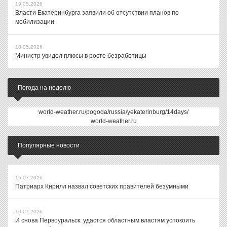
19.05.2026
Власти Екатеринбурга заявили об отсутствии планов по
мобилизации
18.05.2026
Министр увидел плюсы в росте безработицы
Погода на неделю
world-weather.ru/pogoda/russia/yekaterinburg/14days/
world-weather.ru
Популярные новости
16.07.2026
Патриарх Кирилл назвал советских правителей безумными
10.07.2026
И снова Первоуральск: удастся областным властям успокоить