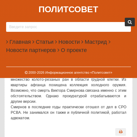
ПОЛИТСОВЕТ
28.07.2006, 08:25
УБИТ ЗАМЕСТИТЕЛЬ ПРЕДСЕДАТЕЛЯ
СВЕРДЛОВСКОГО ОТДЕЛЕНИЯ РОССИЙСКОГО
Главная
СОЮЗА ВЕТЕРАНОВ АФГАНИСТАНА ВИКТОР
Статьи
Новости
Мастрид
СМИРНОВ
Новости партнеров
О проекте
Политсовет, 28.07.2006. В Екатеринбурге убит заместитель
председателя свердловского регионального отделения
Российского союза ветеранов Афганистана Виктор Смирнов.
2000-
2026
Информационное агентство «Политсовет»
46-летний мужчина погиб 26 июля. На его теле обнаружено
множество колото-резаных ран в области грудной клетки. Из
квартиры афганца похищена коллекция холодного оружия.
Возможно, что смерть Виктора Смирнова связана именно с этим
обстоятельством. Однако прокуратурой отрабатываются и
другие версии.
Смирнов в последние годы практически отошел от дел в СРО
РСВА. Не занимался он также и публичной политикой, работал
адвокатом.