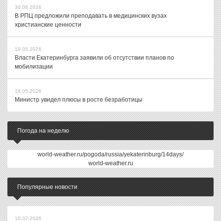
30.06.2026
В РПЦ предложили преподавать в медицинских вузах
христианские ценности
19.05.2026
Власти Екатеринбурга заявили об отсутствии планов по
мобилизации
18.05.2026
Министр увидел плюсы в росте безработицы
Погода на неделю
world-weather.ru/pogoda/russia/yekaterinburg/14days/
world-weather.ru
Популярные новости
16.07.2026