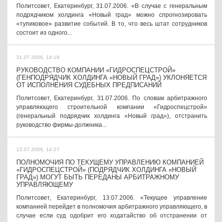
Политсовет, Екатеринбург, 31.07.2006. «В случае с генеральным
подрядчиком холдинга «Новый град» можно спрогнозировать
«тупиковое» развитие событий. В то, что весь штат сотрудников
состоит из одного...
31.07.2006, 14:19
РУКОВОДСТВО КОМПАНИИ «ГИДРОСПЕЦСТРОЙ»
(ГЕНПОДРЯДЧИК ХОЛДИНГА «НОВЫЙ ГРАД») УКЛОНЯЕТСЯ
ОТ ИСПОЛНЕНИЯ СУДЕБНЫХ ПРЕДПИСАНИЙ
Политсовет, Екатеринбург, 31.07.2006. По словам арбитражного
управляющего строительной компании «Гидроспецстрой»
(генеральный подрядчик холдинга «Новый град»), отстранить
руководство фирмы-должника...
13.07.2006, 14:27
ПОЛНОМОЧИЯ ПО ТЕКУЩЕМУ УПРАВЛЕНИЮ КОМПАНИЕЙ
«ГИДРОСПЕЦСТРОЙ» (ПОДРЯДЧИК ХОЛДИНГА «НОВЫЙ
ГРАД») МОГУТ БЫТЬ ПЕРЕДАНЫ АРБИТРАЖНОМУ
УПРАВЛЯЮЩЕМУ
Политсовет, Екатеринбург, 13.07.2006. «Текущее управление
компанией перейдет в полномочия арбитражного управляющего, в
случае если суд одобрит его ходатайство об отстранении от