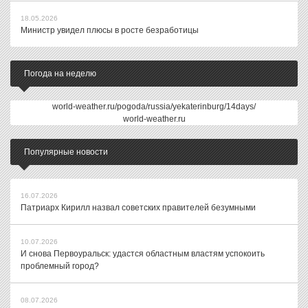
18.05.2026
Министр увидел плюсы в росте безработицы
Погода на неделю
world-weather.ru/pogoda/russia/yekaterinburg/14days/
world-weather.ru
Популярные новости
16.07.2026
Патриарх Кирилл назвал советских правителей безумными
10.07.2026
И снова Первоуральск: удастся областным властям успокоить
проблемный город?
08.07.2026