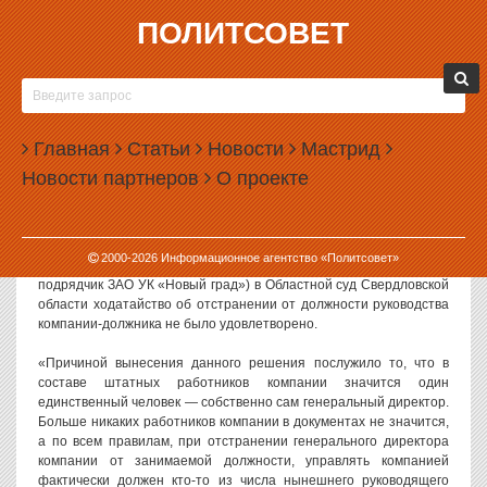
ПОЛИТСОВЕТ
27.07.2006, 11:51
АРБИТРАЖНЫЙ УПРАВЛЯЮЩИЙ КОМПАНИИ
«ГИДРОСПЕЦСТРОЙ» ОЛЬГА РУЩИЦКАЯ:
Главная
ШТАТ РАБОТНИКОВ ООО «ГИДРОСПЕЦСТРОЙ»
Статьи
Новости
Мастрид
(ГЕНПОДРЯДЧИК ХОЛДИНГА «НОВЫЙ ГРАД»)
Новости партнеров
О проекте
СОСТОИТ ИЗ ОДНОГО ЧЕЛОВЕКА —
ГЕНЕРАЛЬНОГО ДИРЕКТОРА
Политсовет, Екатеринбург, 27.07.2006. Поданное арбитражным
2000-
2026
Информационное агентство «Политсовет»
управляющим компании «Гидроспецстрой» (генеральный
подрядчик ЗАО УК «Новый град») в Областной суд Свердловской
области ходатайство об отстранении от должности руководства
компании-должника не было удовлетворено.
«Причиной вынесения данного решения послужило то, что в
составе штатных работников компании значится один
единственный человек — собственно сам генеральный директор.
Больше никаких работников компании в документах не значится,
а по всем правилам, при отстранении генерального директора
компании от занимаемой должности, управлять компанией
фактически должен кто-то из числа нынешнего руководящего