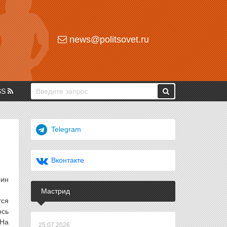
news@politsovet.ru
SS
Telegram
Вконтакте
рин
Мастрид
тся
ось
 На
25.07.2026