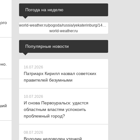
Погода на неделю
ого
world-weather.ru/pogoda/russia/yekaterinburg/14days/
world-weather.ru
Популярные новости
но.
16.07.2026
Патриарх Кирилл назвал советских
правителей безумными
10.07.2026
И снова Первоуральск: удастся
вший
областным властям успокоить
проблемный город?
08.07.2026
Володин недоволен утечкой