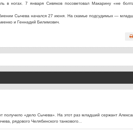
ль в ногах. 7 января Сивяков посоветовал Макарину «не болт
збиении Сычева начался 27 июня. На скамье подсудимых — млад
ьменко и Геннадий Билимович.
от получило «дело Сычева». На этот раз младший сержант Алекса
чева, рядового Челябинского танкового...