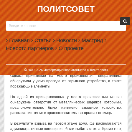
ПОЛИТСОВЕТ
21.07.2006, 07:21
В ЦЕНТРЕ МОСКВЫ ВЗОРВАЛАСЬ БОМБА
Политсовет, 21.07.2006. Вчера вечером в Москве около дома 4/2
Главная
Статьи
Новости
Мастрид
по Ленинградскому проспекту, неподалеку от станции метро
Новости партнеров
О проекте
«Белорусская», было приведено в действие самодельное
взрывное устройство.
Инцидент произошел около 20:00. Первоначально сообщалось,
2000-
2026
Информационное агентство «Политсовет»
что в пятиэтажном жилом доме произошел взрыв бытового газа.
Однако прибывшие на место происшествия оперативники
обнаружили у дома провода от взрывного устройства, а также
поражающие элементы.
На одной из припаркованных у места происшествия машин
обнаружены отверстия от металлических шариков, которыми,
предположительно, было начинено взрывное устройство,
рассказал источник в правоохранительных органах столицы.
В результате взрыва на первом этаже дома, где располагаются
административные помещения, были выбиты стекла. Кроме того,