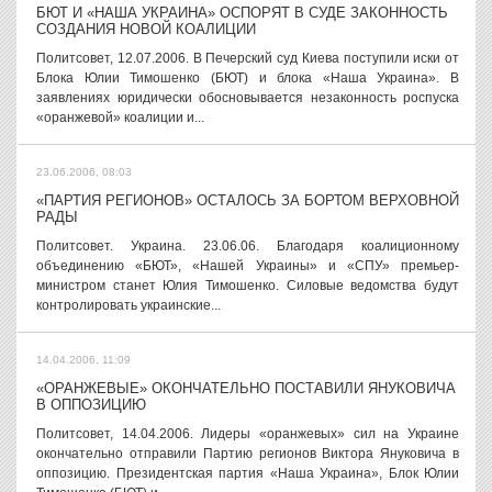
БЮТ И «НАША УКРАИНА» ОСПОРЯТ В СУДЕ ЗАКОННОСТЬ
СОЗДАНИЯ НОВОЙ КОАЛИЦИИ
Политсовет, 12.07.2006. В Печерский суд Киева поступили иски от
Блока Юлии Тимошенко (БЮТ) и блока «Наша Украина». В
заявлениях юридически обосновывается незаконность роспуска
«оранжевой» коалиции и...
23.06.2006, 08:03
«ПАРТИЯ РЕГИОНОВ» ОСТАЛОСЬ ЗА БОРТОМ ВЕРХОВНОЙ
РАДЫ
Политсовет. Украина. 23.06.06. Благодаря коалиционному
объединению «БЮТ», «Нашей Украины» и «СПУ» премьер-
министром станет Юлия Тимошенко. Силовые ведомства будут
контролировать украинские...
14.04.2006, 11:09
«ОРАНЖЕВЫЕ» ОКОНЧАТЕЛЬНО ПОСТАВИЛИ ЯНУКОВИЧА
В ОППОЗИЦИЮ
Политсовет, 14.04.2006. Лидеры «оранжевых» сил на Украине
окончательно отправили Партию регионов Виктора Януковича в
оппозицию. Президентская партия «Наша Украина», Блок Юлии