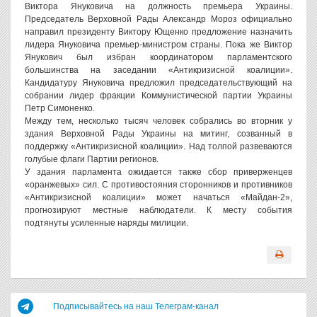
Виктора Януковича на должность премьера Украины.
Председатель Верховной Рады Александр Мороз официально
направил президенту Виктору Ющенко предложение назначить
лидера Януковича премьер-министром страны. Пока же Виктор
Янукович был избран координатором парламентского
большинства на заседании «Антикризисной коалиции».
Кандидатуру Януковича предложил председательствующий на
собрании лидер фракции Коммунистической партии Украины
Петр Симоненко.
Между тем, несколько тысяч человек собрались во вторник у
здания Верховной Рады Украины на митинг, созванный в
поддержку «Антикризисной коалиции». Над толпой развеваются
голубые флаги Партии регионов.
У здания парламента ожидается также сбор приверженцев
«оранжевых» сил. С противостояния сторонников и противников
«Антикризисной коалиции» может начаться «Майдан-2»,
прогнозируют местные наблюдатели. К месту события
подтянуты усиленные наряды милиции.
Подписывайтесь на наш Телеграм-канал