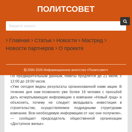
ПОЛИТСОВЕТ
11.07.2006, 16:00
ВОЗОБНОВИЛОСЬ ПИКЕТИРОВАНИЕ
ГЛАВНОГО ОФИСА «НОВОГО ГРАДА»
Главная
Статьи
Новости
Мастрид
Политсовет, Екатеринбург, 11.07.06. Представители дольщиков
Новости партнеров
О проекте
сегодня возобновили пикетирование главного офиса холдинга
«Новый град», находящегося по адресу 8 Марта, 13.
Организатором пикета выступила общественная организация
«Доступное жилье», действующая в рамках президентской
2000-
2026
Информационное агентство «Политсовет»
программы «Доступное и комфортное жилье».
По предварительным данным, пикеты продлятся до 21 июля, с
12:00 до 18:00 часов.
«Уже сегодня видны результаты организованной нами акции. В
течение дня нам позвонило уже более 16 человек с просьбой
дать исчерпывающую информацию о компании «Новый град» и
объяснить, почему не следует вкладывать инвестиции в
строительство, осуществляемое подрядными структурами
компании. Всю необходимую информацию от нас они получили»,
— сообщает председатель общественной организации
«Доступное жилье».