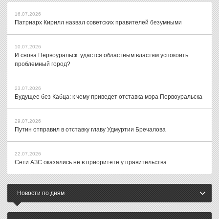
16.07.2026
Патриарх Кирилл назвал советских правителей безумными
10.07.2026
И снова Первоуральск: удастся областным властям успокоить
проблемный город?
23.07.2026
Будущее без Кабца: к чему приведет отставка мэра Первоуральска
29.07.2026
Путин отправил в отставку главу Удмуртии Бречалова
22.07.2026
Сети АЗС оказались не в приоритете у правительства
Новости по дням