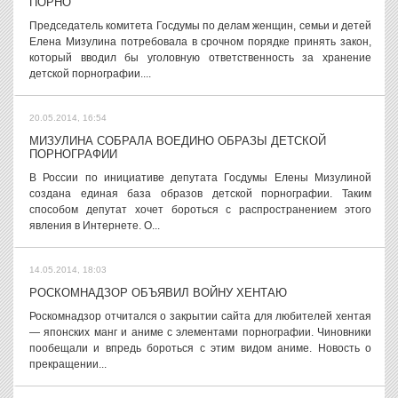
ПОРНО
Председатель комитета Госдумы по делам женщин, семьи и детей
Елена Мизулина потребовала в срочном порядке принять закон,
который вводил бы уголовную ответственность за хранение
детской порнографии....
20.05.2014, 16:54
МИЗУЛИНА СОБРАЛА ВОЕДИНО ОБРАЗЫ ДЕТСКОЙ
ПОРНОГРАФИИ
В России по инициативе депутата Госдумы Елены Мизулиной
создана единая база образов детской порнографии. Таким
способом депутат хочет бороться с распространением этого
явления в Интернете. О...
14.05.2014, 18:03
РОСКОМНАДЗОР ОБЪЯВИЛ ВОЙНУ ХЕНТАЮ
Роскомнадзор отчитался о закрытии сайта для любителей хентая
— японских манг и аниме с элементами порнографии. Чиновники
пообещали и впредь бороться с этим видом аниме. Новость о
прекращении...