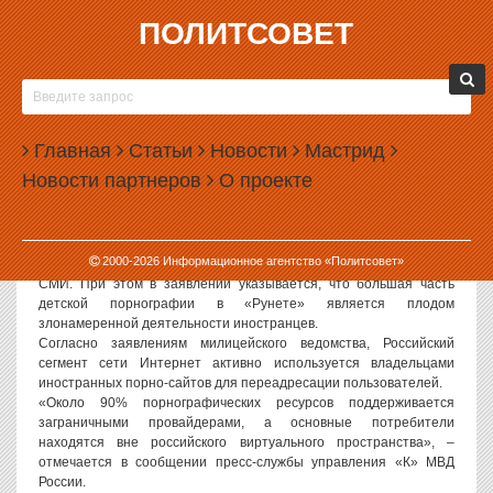
ПОЛИТСОВЕТ
29.06.2006, 13:42
МВД РФ: ДЕТСКАЯ ПОРНОГРАФИЯ ДЛЯ
РОССИИ – НЕ ПРОБЛЕМА
Главная
Статьи
Новости
Мастрид
Политсовет, 29.06.2006. Детская порнография в сети Интернет
Новости партнеров
О проекте
не является для России серьезной проблемой и не носит
массового характера. Об этом сообщается в официальном
заявлении МВД РФ, распространенном по поводу заявлений
Генпрокуратуры РФ и Росохранкультуры об эксплуатации
2000-
2026
Информационное агентство «Политсовет»
интереса несовершеннолетних к сексу в некоторых российских
СМИ. При этом в заявлении указывается, что большая часть
детской порнографии в «Рунете» является плодом
злонамеренной деятельности иностранцев.
Согласно заявлениям милицейского ведомства, Российский
сегмент сети Интернет активно используется владельцами
иностранных порно-сайтов для переадресации пользователей.
«Около 90% порнографических ресурсов поддерживается
заграничными провайдерами, а основные потребители
находятся вне российского виртуального пространства», –
отмечается в сообщении пресс-службы управления «К» МВД
России.