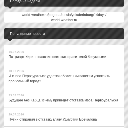
Погода на неделю
world-weather.ru/pogoda/russia/yekaterinburg/14days/
world-weather.ru
Популярные новости
16.07.2026
Патриарх Кирилл назвал советских правителей безумными
10.07.2026
И снова Первоуральск: удастся областным властям успокоить
проблемный город?
23.07.2026
Будущее без Кабца: к чему приведет отставка мэра Первоуральска
29.07.2026
Путин отправил в отставку главу Удмуртии Бречалова