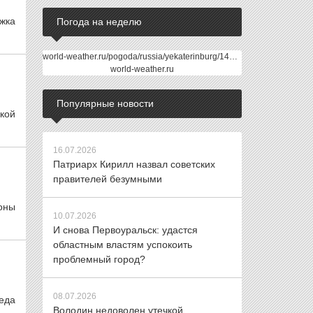
ржка
Погода на неделю
world-weather.ru/pogoda/russia/yekaterinburg/14days/
world-weather.ru
Популярные новости
кой
16.07.2026
Патриарх Кирилл назвал советских
правителей безумными
оны
10.07.2026
И снова Первоуральск: удастся
областным властям успокоить
проблемный город?
08.07.2026
еда
Володин недоволен утечкой