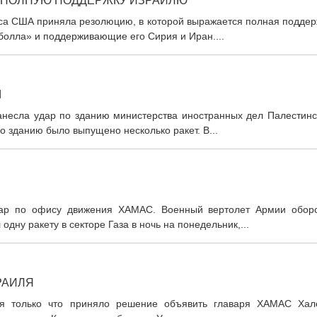
 ПОЛНУЮ ПОДДЕРЖКУ ИЗРАИЛЮ
есса США приняла резолюцию, в которой выражается полная подде
болла» и поддерживающие его Сирия и Иран....
Ы
нанесла удар по зданию министерства иностранных дел Палестинс
по зданию было выпущено несколько ракет. В...
аудар по офису движения ХАМАС. Военный вертолет Армии обор
дну ракету в секторе Газа в ночь на понедельник,...
РАИЛЯ
аиля только что приняло решение объявить главаря ХАМАС Хал