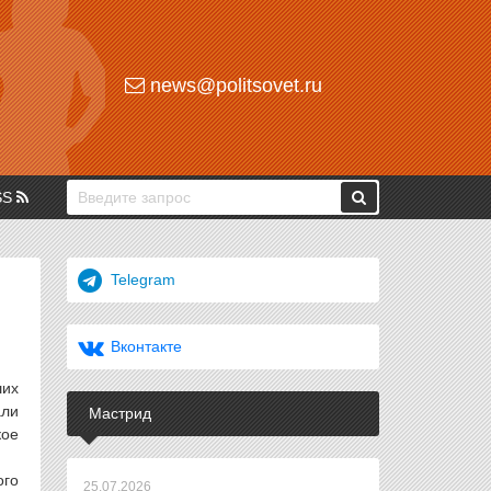
news@politsovet.ru
SS
Telegram
Вконтакте
ших
али
Мастрид
кое
ого
25.07.2026