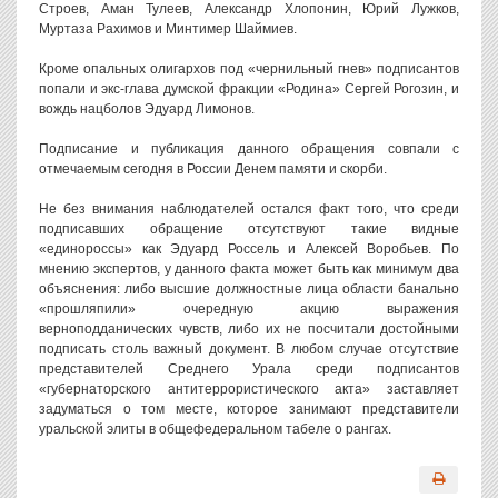
Строев, Аман Тулеев, Александр Хлопонин, Юрий Лужков,
Муртаза Рахимов и Минтимер Шаймиев.
Кроме опальных олигархов под «чернильный гнев» подписантов
попали и экс-глава думской фракции «Родина» Сергей Рогозин, и
вождь нацболов Эдуард Лимонов.
Подписание и публикация данного обращения совпали с
отмечаемым сегодня в России Денем памяти и скорби.
Не без внимания наблюдателей остался факт того, что среди
подписавших обращение отсутствуют такие видные
«единороссы» как Эдуард Россель и Алексей Воробьев. По
мнению экспертов, у данного факта может быть как минимум два
объяснения: либо высшие должностные лица области банально
«прошляпили» очередную акцию выражения
верноподданических чувств, либо их не посчитали достойными
подписать столь важный документ. В любом случае отсутствие
представителей Среднего Урала среди подписантов
«губернаторского антитеррористического акта» заставляет
задуматься о том месте, которое занимают представители
уральской элиты в общефедеральном табеле о рангах.