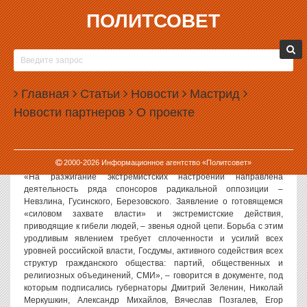
ПОЛИТСОВЕТ
22.06.2006, 17:30
ЭКСТРЕМИСТЫ ОБОЙДУТСЯ БЕЗ РОССЕЛЯ И
ВОРОБЬЕВА
Главная
Статьи
Новости
Мастрид
Политсовет. Москва. 22.06.06. Сегодня на официальном сайте
Новости партнеров
О проекте
«Единой России» было опубликовано заявление, в котором
губернаторы регионов России требуют от лидеров
парламентских партий принятия активных мер по преодолению
политического экстремизма.
2000-
2026
Информационное агентство «Политсовет»
«На разжигание экстремистских настроений направлена
деятельность ряда спонсоров радикальной оппозиции –
Невзлина, Гусинского, Березовского. Заявление о готовящемся
«силовом захвате власти» и экстремистские действия,
приводящие к гибели людей, – звенья одной цепи. Борьба с этим
уродливым явлением требует сплоченности и усилий всех
уровней российской власти, Госдумы, активного содействия всех
структур гражданского общества: партий, общественных и
религиозных объединений, СМИ», – говорится в документе, под
которым подписались губернаторы Дмитрий Зеленин, Николай
Меркушкин, Александр Михайлов, Вячеслав Позгалев, Егор