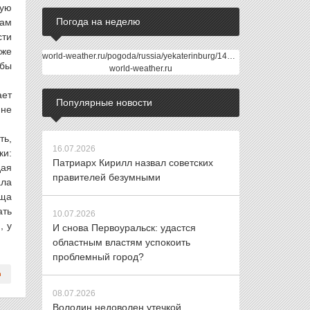
ную
Погода на неделю
нам
сти
оже
world-weather.ru/pogoda/russia/yekaterinburg/14days/
 бы
world-weather.ru
ает
Популярные новости
 не
ть,
16.07.2026
ки:
Патриарх Кирилл назвал советских
дая
правителей безумными
ала
ища
ать
10.07.2026
, у
И снова Первоуральск: удастся
областным властям успокоить
проблемный город?
08.07.2026
Володин недоволен утечкой