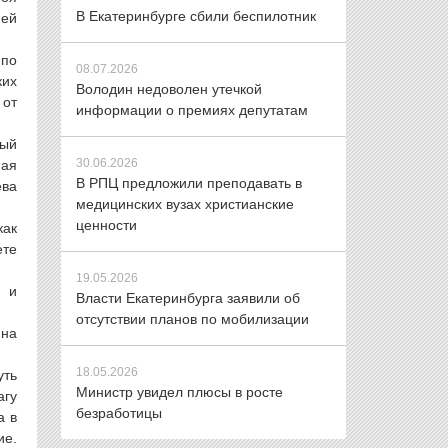
В Екатеринбурге сбили беспилотник
ней
 по
08.07.2026
ких
Володин недоволен утечкой
 от
информации о премиях депутатам
вый
30.06.2026
ная
В РПЦ предложили преподавать в
ева
медицинских вузах христианские
ценности
как
ете
19.05.2026
, и
Власти Екатеринбурга заявили об
отсутствии планов по мобилизации
ина
18.05.2026
уть
Министр увидел плюсы в росте
агу
безработицы
а в
ие.