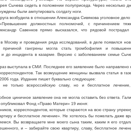
рея Сычева сидеть в положении полуприседа. Через несколько д
ынуждены были ампутировать солдату ноги.
круга возбудила в отношении Александра Сивякова уголовное дело
(«Превышение должностных полномочий, с причинением тяж
лександр Савенков прямо высказался, что рядовой пострадал
 в Москву и проведения ряда исследований, в деле появился но
о причиной гангрены могла стать тромбофилия и повышен
а и до инцидента в казарме. Версию с заболеванием семье Сыч
раз выступала в СМИ. Последнее его заявление было направлено 
корреспондентов. Так возмущение женщины вызвала статья в газ
 2006 года. Издание пишет буквально следующее:
 не только всероссийскую славу, но и бесплатное лечение
обное циничное заявление она не могла оставить без ответа. Гал
 опубликовал Фонд «Право Матери» 19 июня:
ников, корреспондентов, которые стараются на всю страну упрекн
вартиру и бесплатное лечение». Не хотелось бы пожелать даже вр
няемся. Вы возвращаете мне моего сына таким, каким я его отдал
ешенного, и – забирайте свою квартиру, славу, бесплатное лечен