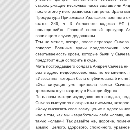
старослужащие несколько часов заставляли Анд
после этого у него развилась гангрена. Врачи в
Прокуратура Приволжско-Уральского военного о
статье 286, ч. 3 Уголовного кодекса РФ 
последствий)». Главный военный прокурор А
вопиющего случая дедовщины.
Тем не менее, вскоре, после перевода Сычева
поворот. Военные врачи предположили, чт
свертываемость крови, которые были у Сычев
предстоит еще оспорить в суде.
Мать пострадавшего солдата Андрея Сычева ни 
раз в адрес недобросовестных, по её мнению, 
«Известия», которая была опубликована 5 июня
«Эта ситуация уже принесла семье Сычева
трехкомнатную квартиру в Екатеринбурге».
По словам матери изуродованного солдата, под
Сычева выступила с открытым письмом, которое
«Хочу высказать свое возмущение в адрес чинов
нас в том, как мы «заработали» себе «славу, к
такую «славу»! Так давайте же, дорогие, поме
армию. Целого, здорового, спокойного, уравнов