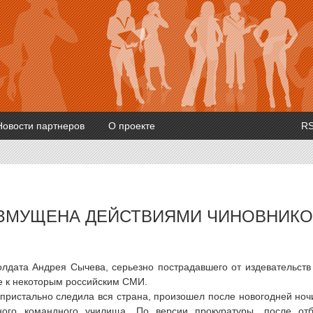
Новости партнеров
О проекте
R
ОЗМУЩЕНА ДЕЙСТВИЯМИ ЧИНОВНИК
солдата Андрея Сычева, серьезно пострадавшего от издевательств
е к некоторым российским СМИ.
 пристально следила вся страна, произошел после новогодней ноч
ного командного училища. По версии прокуратуры, после от