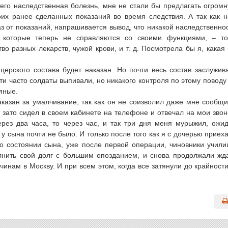
 его наследственная болезнь, мне не стали бы предлагать огром
оих ранее сделанных показаний во время следствия. А так как 
з от показаний, напрашивается вывод, что никакой наследственно
, которые теперь не справляются со своими функциями, – т
во разных лекарств, чужой крови, и т. д. Посмотрела бы я, какая
церского состава будет наказан. Но почти весь состав заслужив
асти часто солдаты выпивали, но никакого контроля по этому поводу
яные.
казан за умалчивание, так как он не соизволил даже мне сообщи
 зато сидел в своем кабинете на телефоне и отвечал на мои звон
ерез два часа, то через час, и так три дня меня мурыжил, ожи
 у сына почти не было. И только после того как я с дочерью приех
 о состоянии сына, уже после первой операции, чиновники учил
лнить свой долг с большим опозданием, и снова продолжали жд
инам в Москву. И при всем этом, когда все затянули до крайности