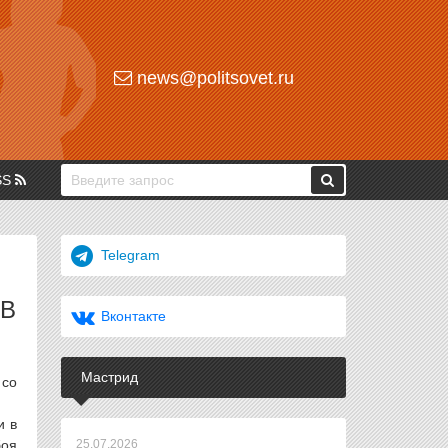
news@politsovet.ru
SS
Telegram
ОВ
Вконтакте
Мастрид
 со
и в
боя
25.07.2026