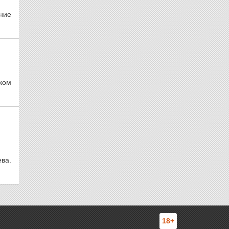
ние
ком
ва.
18+