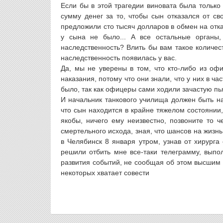
Если бы в этой трагедии виновата была только
сумму денег за то, чтобы сын отказался от св
предложили сто тысяч долларов в обмен на отка
у сына не было... А все остальные органы
наследственность? Влить бы вам такое количест
наследственность появилась у вас.
Да, мы не уверены в том, что кто-либо из офи
наказания, потому что они знали, что у них в ч
было, так как офицеры сами ходили зачастую пь
И начальник танкового училища должен быть на
что сын находится в крайне тяжелом состоянии,
якобы, ничего ему неизвестно, позвоните то ч
смертельного исхода, зная, что шансов на жизнь
в Челябинск 8 января утром, узнав от хирурга
решили отбить мне все-таки телеграмму, выпо
развития событий, не сообщая об этом высшим ч
некоторых хватает совести