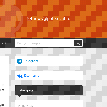
news@politsovet.ru
SS
Telegram
Вконтакте
о в
ом
Мастрид
ода
25.07.2026