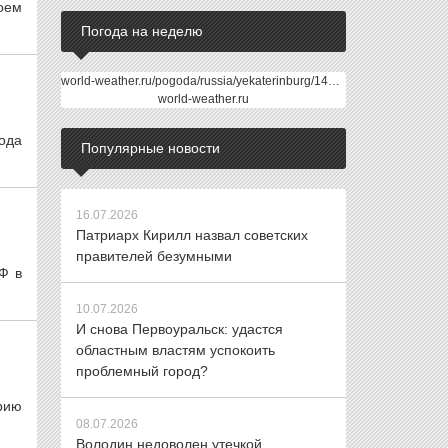
оем
Погода на неделю
world-weather.ru/pogoda/russia/yekaterinburg/14days/
world-weather.ru
ода
Популярные новости
16.07.2026
Патриарх Кирилл назвал советских
правителей безумными
Ф в
10.07.2026
И снова Первоуральск: удастся
областным властям успокоить
проблемный город?
рию
08.07.2026
Володин недоволен утечкой