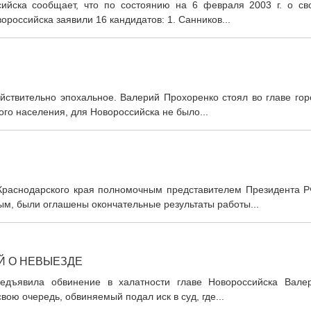
сийска сообщает, что по состоянию на 6 февраля 2003 г. о св
ороссийска заявили 16 кандидатов: 1. Санников...
йствительно эпохальное. Валерий Прохоренко стоял во главе гор
ого населения, для Новороссийска не было...
Краснодарского края полномочным представителем Президента Р
м, были оглашены окончательные результаты работы...
Й О НЕВЫЕЗДЕ
едъявила обвинение в халатности главе Новороссийска Вале
свою очередь, обвиняемый подал иск в суд, где...