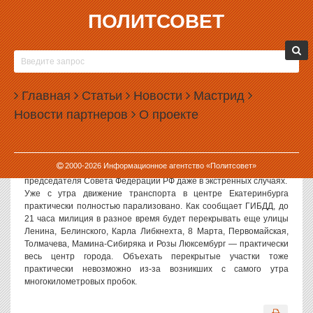
ПОЛИТСОВЕТ
19.05.2006, 10:12
ИЗ-ЗА ПРИЕЗДА СЕРГЕЯ МИРОНОВА ЦЕНТР
ЕКАТЕРИНБУРГА ОСТАЛСЯ БЕЗ «СКОРОЙ
Главная
ПОМОЩИ»
Статьи
Новости
Мастрид
Новости партнеров
О проекте
Политсовет, 18.05.2006. Машины
«
Скорой помощи
»
не могут
выехать по вызовам в центр Екатеринбурга из-за приезда Сергея
Миронова. Из соображений безопасности «высокого гостя»
медикам, как и всем прочим простым смертным, запрещено
2000-
2026
Информационное агентство «Политсовет»
проезжать по возможному маршруту следования VIP-кортежа
председателя Совета Федерации РФ даже в экстренных случаях.
Уже с утра движение транспорта в центре Екатеринбурга
практически полностью парализовано. Как сообщает ГИБДД, до
21 часа милиция в разное время будет перекрывать еще улицы
Ленина, Белинского, Карла Либкнехта, 8 Марта, Первомайская,
Толмачева, Мамина-Сибиряка и Розы Люксембург — практически
весь центр города. Объехать перекрытые участки тоже
практически невозможно из-за возникших с самого утра
многокилометровых пробок.